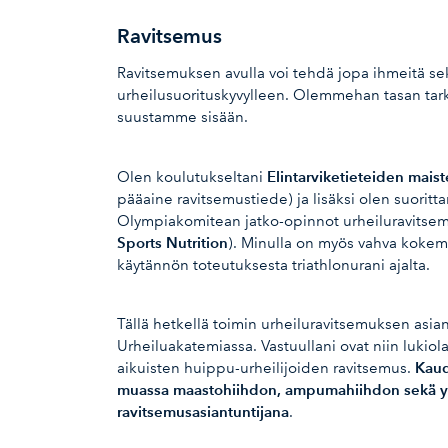
Ravitsemus
Ravitsemuksen avulla voi tehdä jopa ihmeitä se
urheilusuorituskyvylleen. Olemmehan tasan tark
suustamme sisään.
Elintarviketieteiden maist
Olen koulutukseltani
pääaine ravitsemustiede) ja lisäksi olen suoritt
Olympiakomitean jatko-opinnot urheiluravitsem
Sports Nutrition
). Minulla on myös vahva kokem
käytännön toteutuksesta triathlonurani ajalta.
Tällä hetkellä toimin urheiluravitsemuksen asia
Urheiluakatemiassa. Vastuullani ovat niin lukio
Kaud
aikuisten huippu-urheilijoiden ravitsemus.
muassa maastohiihdon, ampumahiihdon sekä y
ravitsemusasiantuntijana
.