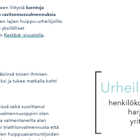
luentoja
een liittyviä
ravitsemusvalmennuksia
iä
en lajien huippu-urheilijoille.
yksilölliset
an
Kestävä -sivustolla
.
käsiinsä toisen ihmisen
si ja tukee matkalla kohti
issä sekä suorittanut
t valmennusoppini olen
ua valmentaneilta alan
ni triathlonvalmennusta että
ajien huippuasiantuntijoiden