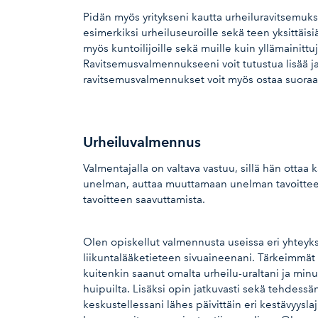
Pidän myös yritykseni kautta urheiluravitsemuks
esimerkiksi urheiluseuroille sekä teen yksittäis
myös kuntoilijoille sekä muille kuin yllämainittuj
Ravitsemusvalmennukseeni voit tutustua lisää ja 
ravitsemusvalmennukset voit myös ostaa suora
Urheiluvalmennus
Valmentajalla on valtava vastuu, sillä hän ottaa 
unelman, auttaa muuttamaan unelman tavoitteek
tavoitteen saavuttamista.
Olen opiskellut valmennusta useissa eri yhteyks
liikuntalääketieteen sivuaineenani. Tärkeimmä
kuitenkin saanut omalta urheilu-uraltani ja min
huipuilta. Lisäksi opin jatkuvasti sekä tehdessä
keskustellessani lähes päivittäin eri kestävyysl