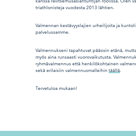
kanssa ravitsemusasiantuntijan roolissa. Olen v
triathlonisteja vuodesta 2013 lähtien.
Valmennan kestävyyslajien urheilijoita ja kuntoli
palvelussamme.
Valmennukseni tapahtuvat pääosin etänä, mutta 
myös aina runsaasti vuorovaikutusta. Valmennuk
ryhmävalmennus että henkilökohtainen valmennu
sekä erilaisiin valmennusmalleihin
täällä
.
Tervetuloa mukaan!