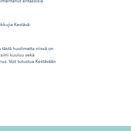
almentanut eritasoisia
ikkujia Kestävä-
tästä huolimatta niissä on
siini kuuluu sekä
s. Voit tutustua Kestävään