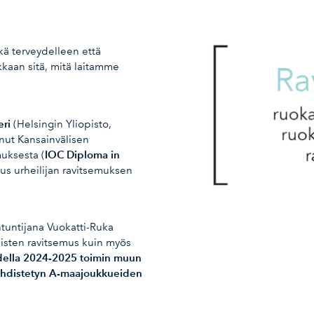
kä terveydelleen että
kaan sitä, mitä laitamme
eri
(Helsingin Yliopisto,
anut Kansainvälisen
IOC Diploma in
uksesta (
us urheilijan ravitsemuksen
ntuntijana Vuokatti-Ruka
laisten ravitsemus kuin myös
ella 2024-2025 toimin muun
hdistetyn A-maajoukkueiden