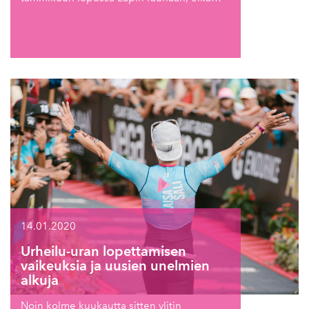
14.01.2020
Urheilu-uran lopettamisen
vaikeuksia ja uusien unelmien
alkuja
Noin kolme kuukautta sitten ylitin