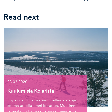
Read next
23.03.2020
Kuulumisia Kolarista
Enpä olisi ikinä uskonut, millaisia aikoja
seuraa urheilu-urani loputtua. Muutimme
tammikuun lopussa Lapin rauhaan, eikä…