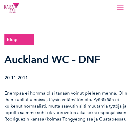
Kaisa Sali
Blogi
Auckland WC – DNF
20.11.2011
Enempää ei homma olisi tänään voinut pieleen mennä. Olin
ihan kuollut uinnissa, täysin vetämätön olo. Pyöräkään ei
kulkenut normaalisti, mutta saavutin silti muutamia tyttöjä ja
lopulta saimme suht ok vuorovetoa aikaiseksi espanjalaisen
Rodriguezin kanssa (kolmas Tongyeongissa ja Guatapessa).