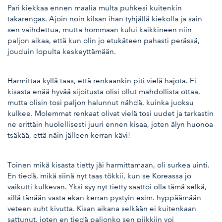
Pari kiekkaa ennen maalia multa puhkesi kuitenkin
takarengas. Ajoin noin kilsan ihan tyhjällä kiekolla ja sain
sen vaihdettua, mutta hommaan kului kaikkineen niin
paljon aikaa, että kun olin jo etukäteen pahasti perässä,
jouduin lopulta keskeyttämään.
Harmittaa kyllä taas, että renkaankin piti vielä hajota. Ei
kisasta enää hyvää sijoitusta olisi ollut mahdollista ottaa,
mutta olisin tosi paljon halunnut nähdä, kuinka juoksu
kulkee. Molemmat renkaat olivat vielä tosi uudet ja tarkastin
ne erittäin huolellisesti juuri ennen kisaa, joten älyn huonoa
tsäkää, että näin jälleen kerran kävi!
Toinen mikä kisasta tietty jäi harmittamaan, oli surkea uinti.
En tiedä, mikä siinä nyt taas tökkii, kun se Koreassa jo
vaikutti kulkevan. Yksi syy nyt tietty saattoi olla tämä selkä,
sillä tänään vasta ekan kerran pystyin esim. hyppäämään
veteen suht kivutta. Kisan aikana selkään ei kuitenkaan
sattunut, joten en tiedä paljonko sen piikkiin voi