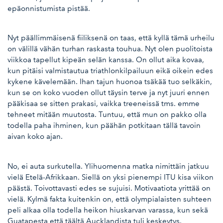
epäonnistumista pistää.
Nyt päällimmäisenä fiiliksenä on taas, että kyllä tämä urheilu
on välillä vähän turhan raskasta touhua. Nyt olen puolitoista
viikkoa tapellut kipeän selän kanssa. On ollut aika kovaa,
kun pitäisi valmistautua triathlonkilpailuun eikä oikein edes
kykene kävelemään. Ihan tajun huonoa tsäkää tuo selkäkin,
kun se on koko vuoden ollut täysin terve ja nyt juuri ennen
pääkisaa se sitten prakasi, vaikka treeneissä tms. emme
tehneet mitään muutosta. Tuntuu, että mun on pakko olla
todella paha ihminen, kun päähän potkitaan tällä tavoin
aivan koko ajan.
No, ei auta surkutella. Ylihuomenna matka nimittäin jatkuu
vielä Etelä-Afrikkaan. Siellä on yksi pienempi ITU kisa viikon
päästä. Toivottavasti edes se sujuisi. Motivaatiota yrittää on
vielä. Kylmä fakta kuitenkin on, että olympialaisten suhteen
peli alkaa olla todella heikon hiuskarvan varassa, kun sekä
Guatapesta että täältä Aucklandista tuli keskeytys.