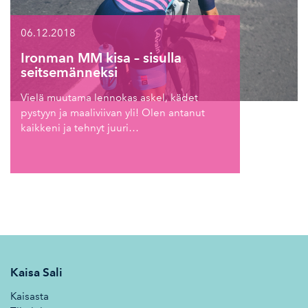
06.12.2018
Ironman MM kisa – sisulla
seitsemänneksi
Vielä muutama lennokas askel, kädet
pystyyn ja maaliviivan yli! Olen antanut
kaikkeni ja tehnyt juuri…
Kaisa Sali
Kaisasta