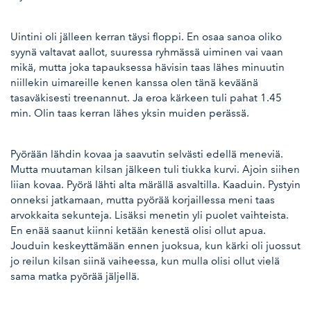
Uintini oli jälleen kerran täysi floppi. En osaa sanoa oliko
syynä valtavat aallot, suuressa ryhmässä uiminen vai vaan
mikä, mutta joka tapauksessa hävisin taas lähes minuutin
niillekin uimareille kenen kanssa olen tänä keväänä
tasaväkisesti treenannut. Ja eroa kärkeen tuli pahat 1.45
min. Olin taas kerran lähes yksin muiden perässä.
Pyörään lähdin kovaa ja saavutin selvästi edellä meneviä.
Mutta muutaman kilsan jälkeen tuli tiukka kurvi. Ajoin siihen
liian kovaa. Pyörä lähti alta märällä asvaltilla. Kaaduin. Pystyin
onneksi jatkamaan, mutta pyörää korjaillessa meni taas
arvokkaita sekunteja. Lisäksi menetin yli puolet vaihteista.
En enää saanut kiinni ketään kenestä olisi ollut apua.
Jouduin keskeyttämään ennen juoksua, kun kärki oli juossut
jo reilun kilsan siinä vaiheessa, kun mulla olisi ollut vielä
sama matka pyörää jäljellä.