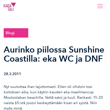
Kaisa Sali
Blogi
Aurinko piilossa Sunshine
Coastilla: eka WC ja DNF
28.3.2011
Nyt suututtaa ihan tajuttomasti. Eilen oli vihdoin tosi
koitoksen aika, kun käytiin kauden eka maailmancup
Mooloolaban beachilla. Vettä satoi ja tuuli. Rankasti. Yli 20
naista 65:stä joutui keskeyttämään kisan eri syistä. Niin
myös minä.