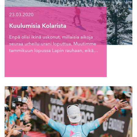
23.03.2020
Kuulumisia Kolarista
Enpä olisi ikinä uskonut, millaisia aikoja
seuraa urheilu-urani loputtua. Muutimme
tammikuun lopussa Lapin rauhaan, eikä…