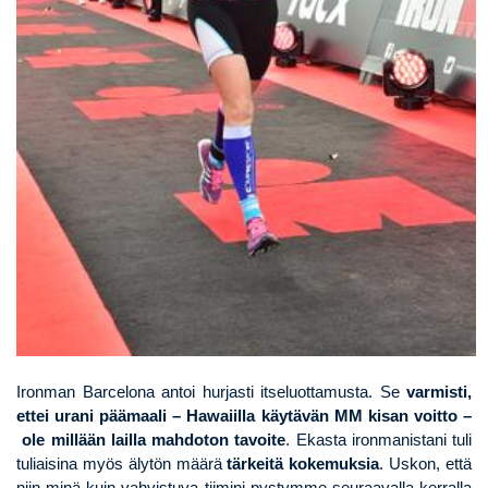
Ironman Barcelona antoi hurjasti itseluottamusta. Se
varmisti,
ettei urani päämaali – Hawaiilla käytävän MM kisan voitto –
ole millään lailla mahdoton tavoite
. Ekasta ironmanistani tuli
tuliaisina myös älytön määrä
tärkeitä kokemuksia
. Uskon, että
niin minä kuin vahvistuva tiimini pystymme seuraavalla kerralla