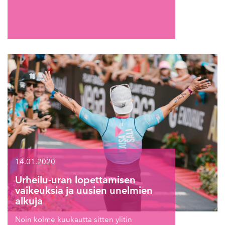
14.01.2020
Urheilu-uran lopettamisen
vaikeuksia ja uusien unelmien
alkuja
Noin kolme kuukautta sitten ylitin