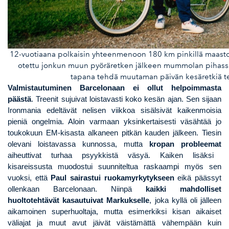
12-vuotiaana polkaisin yhteenmenoon 180 km pinkillä maastop
otettu jonkun muun pyöräretken jälkeen mummolan pihassa. 
tapana tehdä muutaman päivän kesäretkiä te
Valmistautuminen Barcelonaan ei ollut helpoimmasta
päästä
.
Treenit sujuivat loistavasti koko kesän ajan
. Sen
sijaan
Ironmania edeltävät nelisen viikkoa sisälsivät kaikenmoisia
pieniä ongelmia. Aloin varmaan yksinkertaisesti väsähtää jo
toukokuun EM-kisasta
alkaneen pitkän kauden jälkeen. Tiesin
olevani loistavassa kunnossa, mutta
kropan probleemat
aiheuttivat turhaa psyykkistä väsyä. Kaiken lisäksi
kisareissusta muodostui suunniteltua raskaampi myös sen
vuoksi, että
Paul sairastui ruokamyrkytykseen
eikä päässyt
ollenkaan Barcelonaan. Niinpä
kaikki mahdolliset
huoltotehtävät kasautuivat Markukselle
, joka kyllä oli jälleen
aikamoinen superhuoltaja, mutta esimerkiksi kisan aikaiset
väliajat ja muut avut jäivät väistämättä vähempään kuin