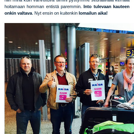
hoitamaan homman entistä paremmin.
Into tulevaan kauteen
onkin valtava
. Nyt ensin on kuitenkin
lomailun aika!