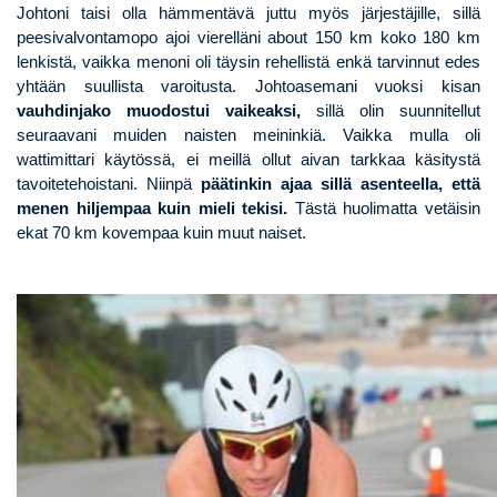
Johtoni taisi olla hämmentävä juttu myös järjestäjille, sillä
peesivalvontamopo ajoi vierelläni about 150 km koko 180 km
lenkistä, vaikka menoni oli täysin rehellistä enkä tarvinnut edes
yhtään suullista varoitusta. Johtoasemani vuoksi kisan
vauhdinjako muodostui vaikeaksi,
sillä olin suunnitellut
seuraavani muiden naisten meininkiä. Vaikka mulla oli
wattimittari käytössä, ei meillä ollut aivan tarkkaa käsitystä
tavoitetehoistani. Niinpä
päätinkin ajaa sillä asenteella, että
menen hiljempaa kuin mieli tekisi.
Tästä huolimatta vetäisin
ekat 70 km kovempaa kuin muut naiset.