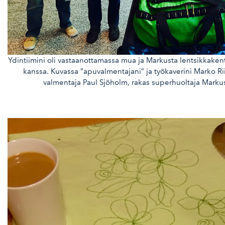
Ydintiimini oli vastaanottamassa mua ja Markusta lentsikkakent
kanssa. Kuvassa ”apuvalmentajani” ja työkaverini Marko Rii
valmentaja Paul Sjöholm, rakas superhuoltaja Markus