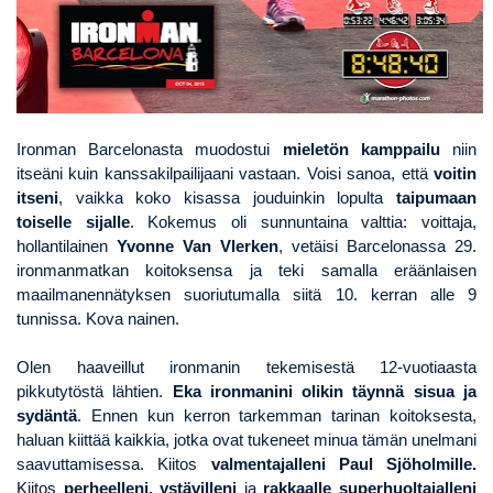
Ironman Barcelonasta muodostui
mieletön kamppailu
niin
itseäni kuin kanssakilpailijaani vastaan. Voisi sanoa, että
voitin
itseni
,
vaikka koko kisassa jouduinkin lopulta
taipumaan
toiselle sijalle
. Kokemus oli sunnuntaina valttia: voittaja,
hollantilainen
Yvonne Van Vlerken
, vetäisi Barcelonassa 29.
ironmanmatkan koitoksensa ja teki samalla eräänlaisen
maailmanennätyksen suoriutumalla siitä 10. kerran alle 9
tunnissa. Kova nainen.
Olen haaveillut ironmanin tekemisestä 12-vuotiaasta
pikkutytöstä lähtien.
Eka ironmanini olikin täynnä sisua ja
sydäntä
. Ennen kun kerron tarkemman tarinan koitoksesta,
haluan kiittää kaikkia, jotka ovat tukeneet minua tämän unelmani
saavuttamisessa. Kiitos
valmentajalleni Paul Sjöholmille.
Kiitos
perheelleni, ystävilleni
ja
rakkaalle superhuoltajalleni