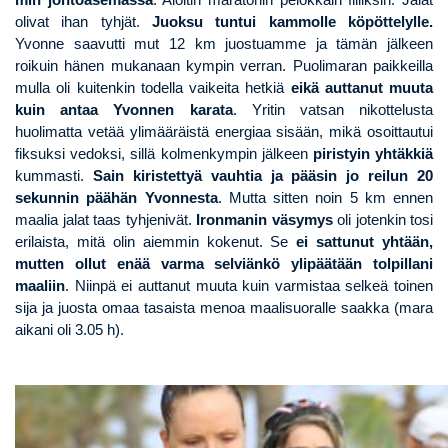
olivat ihan tyhjät.
Juoksu tuntui kammolle köpöttelylle.
Yvonne saavutti mut 12 km juostuamme ja tämän jälkeen
roikuin hänen mukanaan kympin verran. Puolimaran paikkeilla
mulla oli kuitenkin todella vaikeita hetkiä
eikä auttanut muuta
kuin antaa Yvonnen karata
. Yritin vatsan nikottelusta
huolimatta vetää ylimääräistä energiaa sisään, mikä osoittautui
fiksuksi vedoksi, sillä kolmenkympin jälkeen
piristyin yhtäkkiä
kummasti.
Sain kiristettyä vauhtia ja pääsin jo reilun 20
sekunnin päähän Yvonnesta
. Mutta sitten noin 5 km ennen
maalia jalat taas tyhjenivät.
Ironmanin väsymys
oli jotenkin tosi
erilaista, mitä olin aiemmin kokenut. Se
ei sattunut yhtään,
mutten ollut enää varma selviänkö ylipäätään tolpillani
maaliin
. Niinpä ei auttanut muuta kuin varmistaa selkeä toinen
sija ja juosta omaa tasaista menoa maalisuoralle saakka (mara
aikani oli 3.05 h).