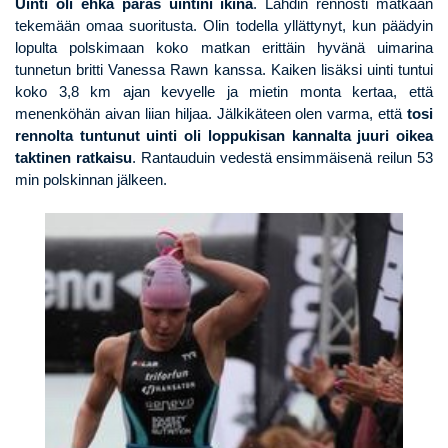
Uinti oli ehkä paras uintini ikinä
. Lähdin rennosti matkaan
tekemään omaa suoritusta. Olin todella yllättynyt, kun päädyin
lopulta polskimaan koko matkan erittäin hyvänä uimarina
tunnetun britti Vanessa Rawn kanssa. Kaiken lisäksi uinti tuntui
koko 3,8 km ajan kevyelle ja mietin monta kertaa, että
menenköhän aivan liian hiljaa. Jälkikäteen olen varma, että
tosi
rennolta tuntunut uinti oli loppukisan kannalta juuri oikea
taktinen ratkaisu
. Rantauduin vedestä ensimmäisenä reilun 53
min polskinnan jälkeen.