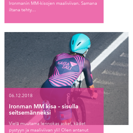
Ironmanin MM-kisojen maaliviivan. Samana
iltana tehty…
06.12.2018
Ironman MM kisa – sisulla
seitsemänneksi
Vielä muutama lennokas askel, kädet
pystyyn ja maaliviivan yli! Olen antanut