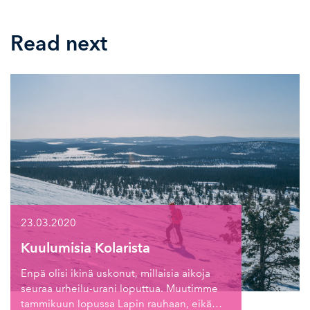
Read next
23.03.2020
Kuulumisia Kolarista
Enpä olisi ikinä uskonut, millaisia aikoja
seuraa urheilu-urani loputtua. Muutimme
tammikuun lopussa Lapin rauhaan, eikä…