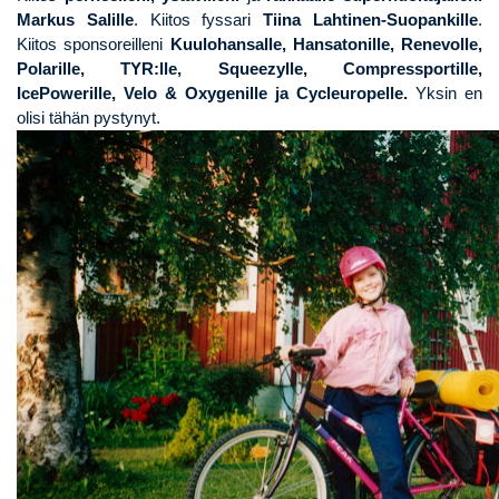
Markus Salille
. Kiitos fyssari
Tiina Lahtinen-Suopankille
.
Kiitos sponsoreilleni
Kuulohansalle, Hansatonille, Renevolle,
Polarille, TYR:lle, Squeezylle, Compressportille,
IcePowerille, Velo & Oxygenille ja Cycleuropelle.
Yksin en
olisi tähän pystynyt.