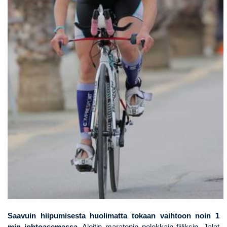
Saavuin hiipumisesta huolimatta tokaan vaihtoon noin 1
min johtoasemassa
. Aloitin maratonin pelokkain fiiliksin. Jalat