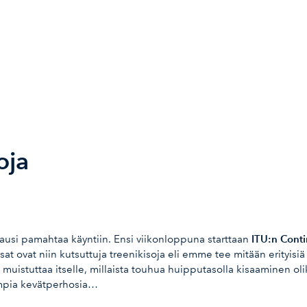
oja
ITU:n Conti
kausi pamahtaa käyntiin. Ensi viikonloppuna starttaan
isat ovat niin kutsuttuja treenikisoja eli emme tee mitään erityisiä 
 muistuttaa itselle, millaista touhua huipputasolla kisaaminen olik
ampia kevätperhosia…