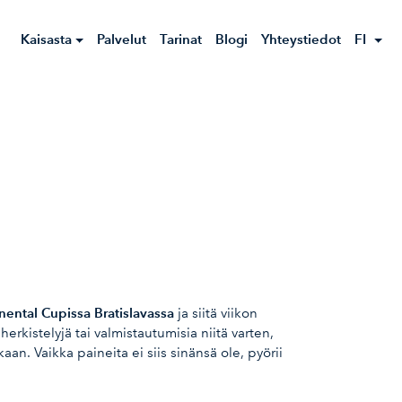
Kaisasta
Palvelut
Tarinat
Blogi
Yhteystiedot
FI
nental Cupissa Bratislavassa
ja siitä viikon
herkistelyjä tai valmistautumisia niitä varten,
aan. Vaikka paineita ei siis sinänsä ole, pyörii