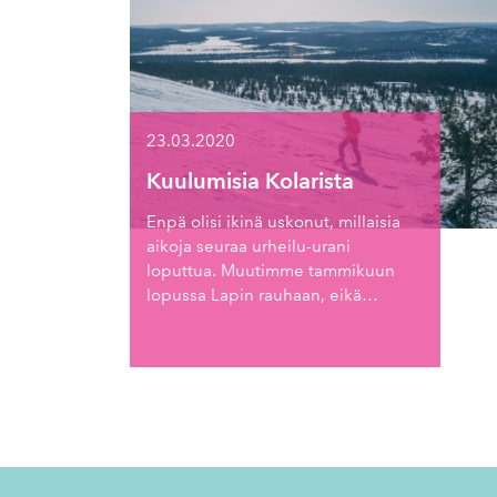
23.03.2020
Kuulumisia Kolarista
Enpä olisi ikinä uskonut, millaisia
aikoja seuraa urheilu-urani
loputtua. Muutimme tammikuun
lopussa Lapin rauhaan, eikä…