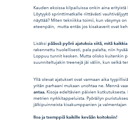
Kauden ekoissa kilpailuissa onkin aina erityistä
Löytyykö sprinttimatkalle riittävästi vauhtivälj
näyttää? Miten tekniikka toimii, kun väsymys on
eteenpäin, mutta entäs jos kisakaverit ovat keh
päässä pyörii ajatuksia siitä, mitä kaikkia
Lisäksi
rakennettu huolellisesti, pala palalta, niin hy
Loppuu tunnit kesken. Mutta olisko kuitenkin p
suunniteltujakin treenejä jäi väliin, kun selkä 
Yllä olevat ajatukset ovat varmaan aika tyypillisiä
yritän parhaani mukaan unohtaa ne. Mennä vaan t
antaa.
Kisoja edeltävien päivien kutkutuksesta. H
metrien nyrkkitappeluista. Pyöräilyn puristuksest
jälkipuinneista kisakumppanien ja valmentajan 
Iloa ja tsemppiä kaikille kevään koitoksiin!