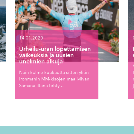
14.01.2020
Urheilu-uran lopettamisen
vaikeuksia ja uusien
unelmien alkuja
Noin kolme kuukautta sitten ylitin
Ironmanin MM-kisojen maaliviivan.
Samana iltana tehty…