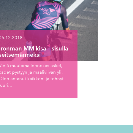
06.12.2018
Ironman MM kisa – sisulla
seitsemänneksi
Vielä muutama lennokas askel,
kädet pystyyn ja maaliviivan yli!
Olen antanut kaikkeni ja tehnyt
juuri…