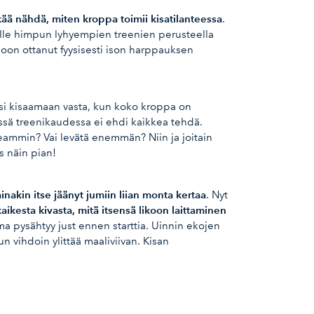
kää nähdä, miten kroppa toimii kisatilanteessa
.
 mille himpun lyhyempien treenien perusteella
 oon ottanut fyysisesti ison harppauksen
nisi kisaamaan vasta, kun koko kroppa on
essä treenikaudessa ei ehdi kaikkea tehdä.
eammin? Vai levätä enemmän? Niin ja joitain
s näin pian!
inakin itse jäänyt jumiin liian monta kertaa
. Nyt
kaikesta kivasta, mitä itsensä likoon laittaminen
ma pysähtyy just ennen starttia. Uinnin ekojen
n vihdoin ylittää maaliviivan. Kisan