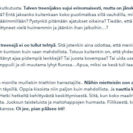
Talven treenijakso sujui erinomaisesti, mutta on jäns
 kutkutusta.
yyttä? Entä jaksanko kuitenkaan koko puolimatkaa sillä vauhdilla,
 äärimmillään? Pystynkö pitämään ajatukset oikeina? Tiedän, että
ittyneet vielä huimemmin ja jäänkin ihan jalkoihin…?
 treenejä ei oo tullut tehtyä
. Sitä jotenkin aina odottaa, että me
vään kuntoon kuin vaan mahdollista. Totuus kuitenkin on, että yhd
itänyt ajaa pidempiä lenkkejä? Tai juosta kovempaa? Tai uida us
temppuili ja oli muutama lyhyt flunssa…Apua, miksi se kesä tuli taa
Näihin mietteisiin oon a
 monille muillekin triathlon harrastajille..
nauttia 
äysillä. Oppia kisoista niin paljon kuin mahdollista. Ja
etki hetkeltä kehittyvästä keskittymisestä. Siitä, kun koko maail
a. Juoksun taisteluista ja maitohappojen hurmasta. Fiiliksestä, ku
Oi jee, pian pääsee irti!
kanssa.