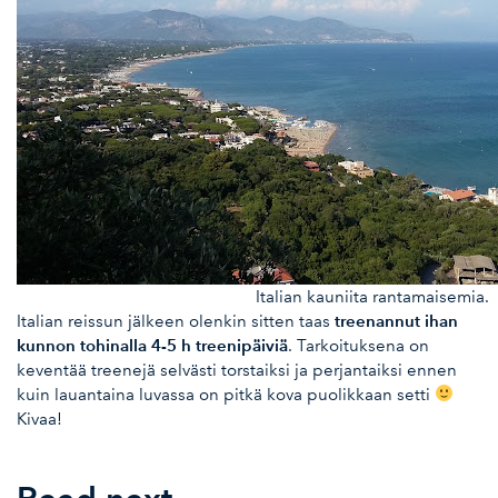
Italian kauniita rantamaisemia.
treenannut ihan
Italian reissun jälkeen olenkin sitten taas
kunnon tohinalla 4-5 h treenipäiviä
. Tarkoituksena on
keventää treenejä selvästi torstaiksi ja perjantaiksi ennen
kuin lauantaina luvassa on pitkä kova puolikkaan setti
Kivaa!