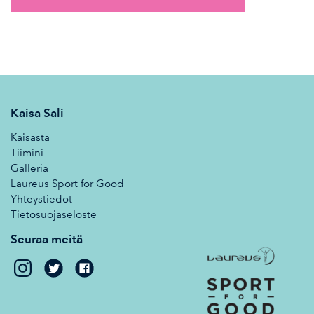
Kaisa Sali
Kaisasta
Tiimini
Galleria
Laureus Sport for Good
Yhteystiedot
Tietosuojaseloste
Seuraa meitä
Kaisa
Kaisa
Sali
Sali
on
on
Twitter
Facebook