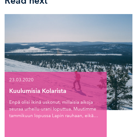
Read next
23.03.2020
Kuulumisia Kolarista
Enpä olisi ikinä uskonut, millaisia aikoja
seuraa urheilu-urani loputtua. Muutimme
tammikuun lopussa Lapin rauhaan, eikä…