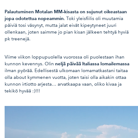
Palautuminen Motalan MM-kisasta on sujunut oikeastaan
jopa odotettua nopeammin
. Toki yleisfiilis oli muutamia
päiviä tosi väsynyt, mutta jalat eivät kipeytyneet juuri
ollenkaan, joten saimme jo pian kisan jälkeen tehtyä hyviä
pk treenejä.
Viime viikon loppupuolella vuorossa oli puolestaan ihan
neljä päivää Italiassa lomailemassa
kunnon kevennys. Olin
ilman pyörää. Edellisestä ulkomaan lomamatkastani taitaa
olla about kymmenen vuotta, joten taisi olla aikakin ottaa
kunnon irtiotto arjesta… arvatkaapa vaan, oliko kivaa ja
tekikö hyvää :)!!!