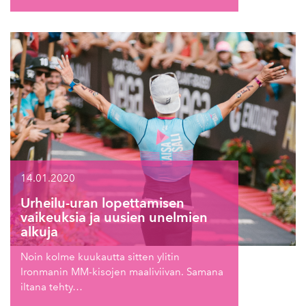
14.01.2020
Urheilu-uran lopettamisen
vaikeuksia ja uusien unelmien
alkuja
Noin kolme kuukautta sitten ylitin
Ironmanin MM-kisojen maaliviivan. Samana
iltana tehty…