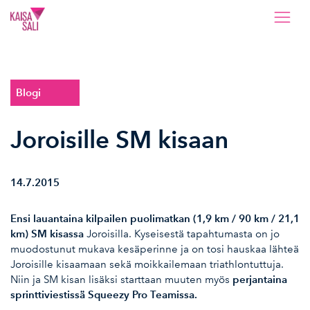
Kaisa Sali
Blogi
Joroisille SM kisaan
14.7.2015
Ensi lauantaina kilpailen puolimatkan (1,9 km / 90 km / 21,1
km) SM kisassa
Joroisilla. Kyseisestä tapahtumasta on jo
muodostunut mukava kesäperinne ja on tosi hauskaa lähteä
Joroisille kisaamaan sekä moikkailemaan triathlontuttuja.
perjantaina
Niin ja SM kisan lisäksi starttaan muuten myös
sprinttiviestissä Squeezy Pro Teamissa.