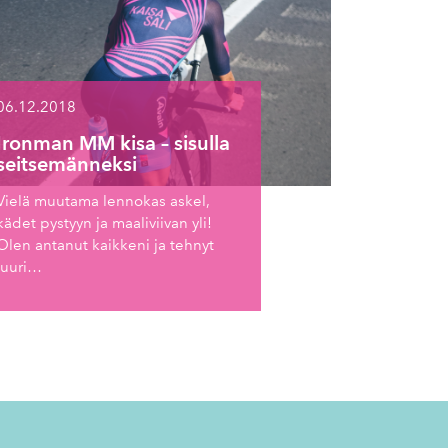
06.12.2018
Ironman MM kisa – sisulla
seitsemänneksi
Vielä muutama lennokas askel,
kädet pystyyn ja maaliviivan yli!
Olen antanut kaikkeni ja tehnyt
juuri…