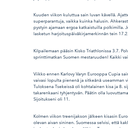
Kuuden viikon kuluttua sain luvan kävellä. Ajatt
superparantuja, vaikka kuinka halusin. Ahkerast
pystyin ajamaan ergoa katkaistuilla polkimilla.
lasketun harjoituspäiväkirjamerkinnän tein 17.2
Kilpailemaan pääsin Kisko Triathlonissa 3.7. Polv
sprinttimatkan Suomen mestaruuden! Kaikki vaikut
Viikko ennen Karlovy Varyn Eurooppa Cupia sain 
vaivasi lopulta pienenä ja sitkeänä useamman vi
Tuloksena Tsekeissä oli kohtalainen kisa ja 8. 
takarenkaani tyhjentyvän. Päätin olla luovuttama
Sijoitukseni oli 11.
Kolmen viikon treenijakson jälkeen kisasin Euro
olevan aivan sininen. Suomessa selvisi, että kakko