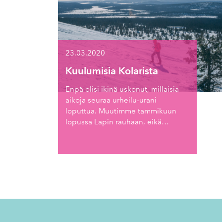
23.03.2020
Kuulumisia Kolarista
Enpä olisi ikinä uskonut, millaisia
aikoja seuraa urheilu-urani
loputtua. Muutimme tammikuun
lopussa Lapin rauhaan, eikä…