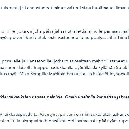
t tukeneet ja kannustaneet minua vaikeuksista huolimatta. Ilman 
öholmille, joka on joka päivä jaksanut miettiä minulle parhaan ma
tos myös polveni kuntoutuksesta vastanneelle huippufyssarille Tii
porukalle ja Hansatonille, jotka ovat osaltaan mahdollistaneet u
jaa suomalaisella huippulaadukkaalla pyörällä! Ja kyllähän Spiuk
iitos myös Mika Sompille Maximin herkuista. Ja kiitos Shinyhorsell
kia vaikeuksien kanssa painivia. Omiin unelmiin kannattaa jaksa
leikkauspöydältä. Vääntynyt polveni oli niin sökö, että lääkärit 
eestani tulla olympiatriathlonistiksi. Heti sairaalasta päästyäni r