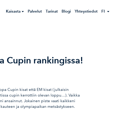
Kaisasta
Palvelut
Tarinat
Blogi
Yhteystiedot
FI
a Cupin rankingissa!
a Cupin kisat että EM kisat (julkaisin
latissa cupin kerrottiin olevan loppu…). Vaikka
ani ansainnut. Jokainen piste vaati kaikkeni
nsi kauteen ja olympiapaikan metsästykseen.