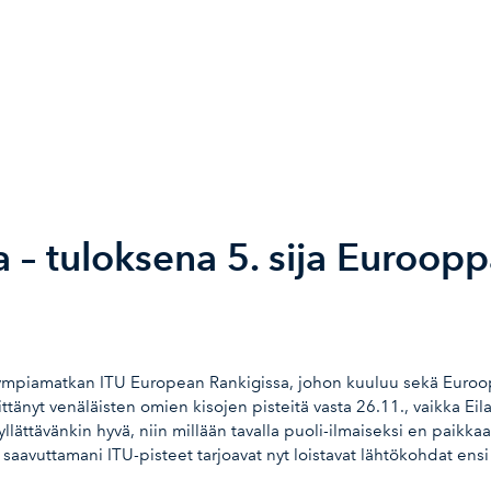
 – tuloksena 5. sija Euroopp
ympiamatkan ITU European Rankigissa, johon kuuluu sekä Euroopp
ittänyt venäläisten omien kisojen pisteitä vasta 26.11., vaikka Ei
llättävänkin hyvä, niin millään tavalla puoli-ilmaiseksi en paikka
tä saavuttamani ITU-pisteet tarjoavat nyt loistavat lähtökohdat e