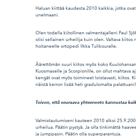
Haluan kiittää kaudesta 2010 kaikkia, jotka ova
unelmaani.
Olen todella kiitollinen valmentajalleni Paul Sj
olisi sellainen urheilija kuin olen. Valtava kii
hoitaneelle ortopedi Ilkka Tulikouralle.
Äärettömän suuri kiitos myös koko Kuulohansan 
Kuosmaselle ja Scorpionille, on ollut mahtava a
kengät ovat myös toimineet loistavasti, kiitos. K
näistä kerron lisää heti gradulomalta palattuani!
Toivon, että seuraava yhteenveto kannustaa kaik
Valmistautumiseni kauteen 2010 alkoi 25.9.2009 
urheilua. Päätin pystyä. Ja olla tinkimättä haav
ja jumppasin. Päätin olla superparantuja.