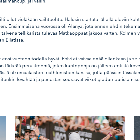
ilmancup, jäi väliin.
ti ollut vieläkään vaihtoehto. Halusin startata jäljellä oleviin 
ten. Ensimmäisenä vuorossa oli Alanya, jota ennen ehdin tekemään
nsi talvena telkkarista tulevaa Matkaoppaat jaksoa varten. Kolmen 
n Eilatissa.
 ensi vuoteen todella hyvät. Polvi ei vaivaa enää ollenkaan ja se 
n tärkeää perustreeniä, joten kuntopohja on jälleen entistä kovemp
sä ulkomaalaisten triathlonistien kanssa, jotta pääsisin tässäki
itenkin levähtää ja panostan seuraavat viikot gradun puristamise