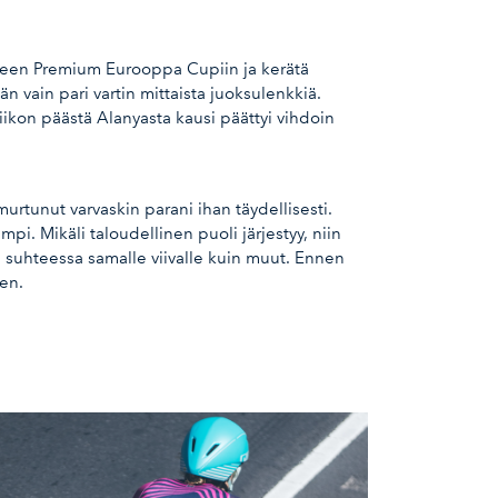
kahteen Premium Eurooppa Cupiin ja kerätä
 vain pari vartin mittaista juoksulenkkiä.
viikon päästä Alanyasta kausi päättyi vihdoin
murtunut varvaskin parani ihan täydellisesti.
i. Mikäli taloudellinen puoli järjestyy, niin
n suhteessa samalle viivalle kuin muut. Ennen
en.