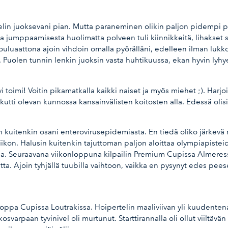
elin juoksevani pian. Mutta paraneminen olikin paljon pidempi pro
a jumppaamisesta huolimatta polveen tuli kiinnikkeitä, lihakset 
 Jouluaattona ajoin vihdoin omalla pyörälläni, edelleen ilman lu
. Puolen tunnin lenkin juoksin vasta huhtikuussa, ekan hyvin ly
i toimi! Voitin pikamatkalla kaikki naiset ja myös miehet ;). Harjoi
ti olevan kunnossa kansainvälisten koitosten alla. Edessä olisi en
kuitenkin osani enterovirusepidemiasta. En tiedä oliko järkevä ra
ikon. Halusin kuitenkin tajuttoman paljon aloittaa olympiapistei
sija. Seuraavana viikonloppuna kilpailin Premium Cupissa Almere
tta. Ajoin tyhjällä tuubilla vaihtoon, vaikka en pysynyt edes pees
oppa Cupissa Loutrakissa. Hoipertelin maaliviivan yli kuudentena
svarpaan tyvinivel oli murtunut. Starttirannalla oli ollut viiltävän