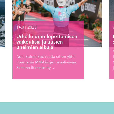
14.01.2020
Urheilu-uran lopettamisen
vaikeuksia ja uusien
unelmien alkuja
Noin kolme kuukautta sitten ylitin
Ironmanin MM-kisojen maaliviivan.
Samana iltana tehty…