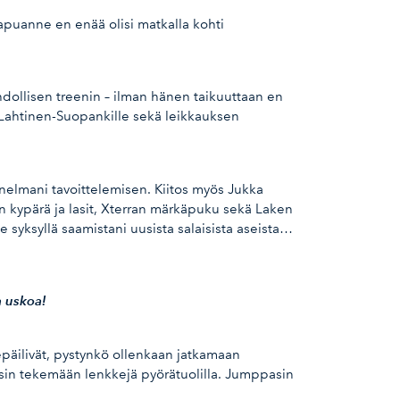
apuanne en enää olisi matkalla kohti
hdollisen treenin – ilman hänen taikuuttaan en
na Lahtinen-Suopankille sekä leikkauksen
nelmani tavoittelemisen. Kiitos myös Jukka
in kypärä ja lasit, Xterran märkäpuku sekä Laken
e syksyllä saamistani uusista salaisista aseista…
a uskoa!
epäilivät, pystynkö ollenkaan jatkamaan
upesin tekemään lenkkejä pyörätuolilla. Jumppasin