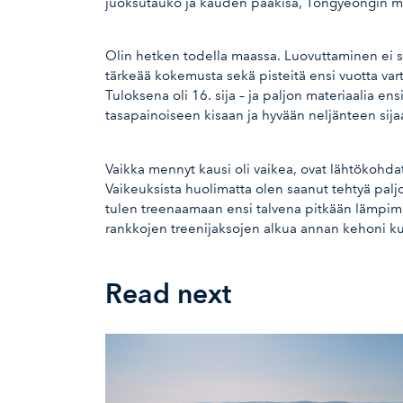
juoksutauko ja kauden pääkisa, Tongyeongin maa
Olin hetken todella maassa. Luovuttaminen ei sil
tärkeää kokemusta sekä pisteitä ensi vuotta var
Tuloksena oli 16. sija – ja paljon materiaalia e
tasapainoiseen kisaan ja hyvään neljänteen sijaa
Vaikka mennyt kausi oli vaikea, ovat lähtökohdat
Vaikeuksista huolimatta olen saanut tehtyä paljo
tulen treenaamaan ensi talvena pitkään lämpimäs
rankkojen treenijaksojen alkua annan kehoni ku
Read next