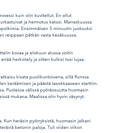
sessi kuin olin kuvitellut. En ollut
surkastuivat ja hermotus katosi. Marraskuussa
kkopolkimia. Ensimmäisen 5 minuutin juoksuksi
hyen reippaan pätkän vasta kesäkuussa.
ttelin kovaa ja elokuun alussa voitin
ää herkistely ja sitten kulkisi tosi lujaa.
tkaisu kisata puolikuntoisena, sillä flunssa
den keräämisen ja päästä tasokkaaseen starttiin.
ssa. Puolessa välissä pyöräosuutta huomasin
eissä mukana. Maalissa olin hyvin väsynyt.
. Kun heräsin pyörryksistä, huomasin jalkani
 teräviä betonin paloja. Tuli viiden viikon