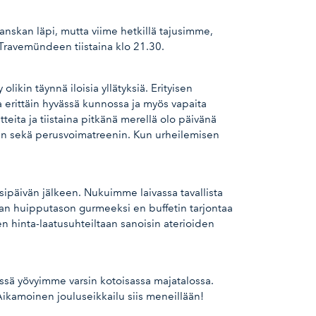
anskan läpi, mutta viime hetkillä tajusimme,
 Travemündeen tiistaina klo 21.30.
ikin täynnä iloisia yllätyksiä. Erityisen
ja erittäin hyvässä kunnossa ja myös vapaita
teita ja tiistaina pitkänä merellä olo päivänä
sen sekä perusvoimatreenin. Kun urheilemisen
ssipäivän jälkeen. Nukuimme laivassa tavallista
han huipputason gurmeeksi en buffetin tarjontaa
oten hinta-laatusuhteiltaan sanoisin aterioiden
missä yövyimme varsin kotoisassa majatalossa.
ikamoinen jouluseikkailu siis meneillään!