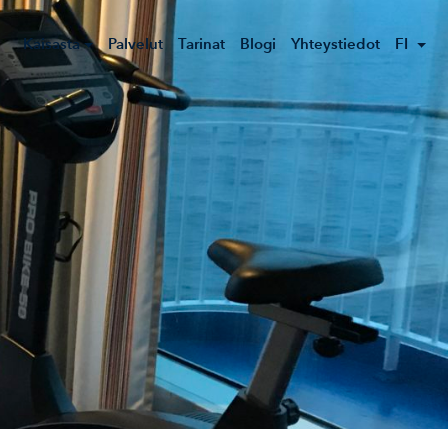
Kaisasta
Palvelut
Tarinat
Blogi
Yhteystiedot
FI