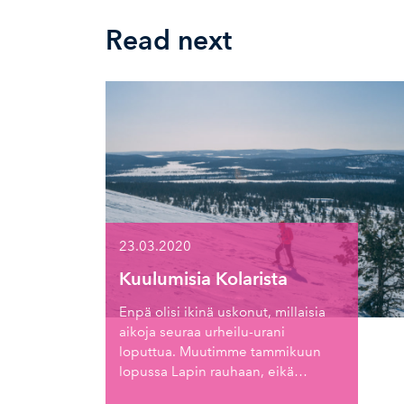
Read next
23.03.2020
Kuulumisia Kolarista
Enpä olisi ikinä uskonut, millaisia
aikoja seuraa urheilu-urani
loputtua. Muutimme tammikuun
lopussa Lapin rauhaan, eikä…