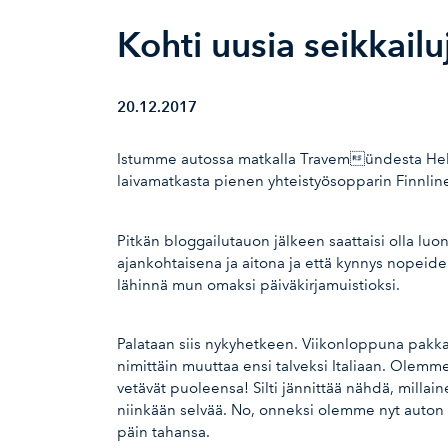
Kohti uusia seikkailu
20.12.2017
Istumme autossa matkalla Travemündesta Helsink
laivamatkasta pienen yhteistyösopparin Finnlinesi
Pitkän bloggailutauon jälkeen saattaisi olla luo
ajankohtaisena ja aitona ja että kynnys nopeiden
lähinnä mun omaksi päiväkirjamuistioksi.
Palataan siis nykyhetkeen. Viikonloppuna pak
nimittäin muuttaa ensi talveksi Italiaan. Olemme
vetävät puoleensa! Silti jännittää nähdä, milla
niinkään selvää. No, onneksi olemme nyt auton 
päin tahansa.