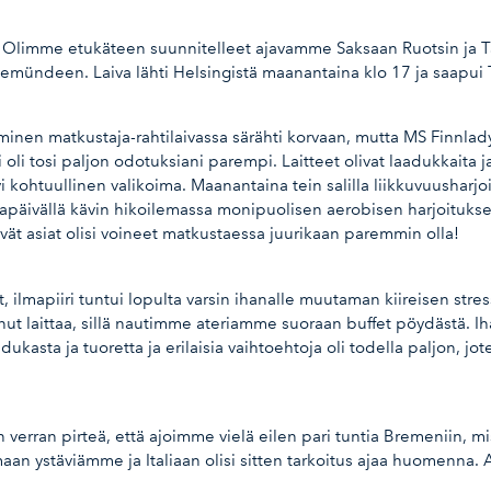
i. Olimme etukäteen suunnitelleet ajavamme Saksaan Ruotsin ja T
vemündeen. Laiva lähti Helsingistä maanantaina klo 17 ja saapui
nen matkustaja-rahtilaivassa särähti korvaan, mutta MS Finnlady ol
 oli tosi paljon odotuksiani parempi. Laitteet olivat laadukkaita 
kohtuullinen valikoima. Maanantaina tein salilla liikkuvuusharjoit
ltapäivällä kävin hikoilemassa monipuolisen aerobisen harjoituk
vät asiat olisi voineet matkustaessa juurikaan paremmin olla!
 ilmapiiri tuntui lopulta varsin ihanalle muutaman kiireisen stre
ut laittaa, sillä nautimme ateriamme suoraan buffet pöydästä. I
dukasta ja tuoretta ja erilaisia vaihtoehtoja oli todella paljon, j
en verran pirteä, että ajoimme vielä eilen pari tuntia Bremeniin, 
ystäviämme ja Italiaan olisi sitten tarkoitus ajaa huomenna. A