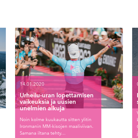
14.01.2020
Urheilu-uran lopettamisen
vaikeuksia ja uusien
unelmien alkuja
Noin kolme kuukautta sitten ylitin
Ironmanin MM-kisojen maaliviivan.
Samana iltana tehty…