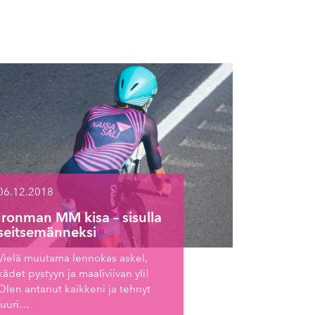
06.12.2018
Ironman MM kisa – sisulla
seitsemänneksi
Vielä muutama lennokas askel,
kädet pystyyn ja maaliviivan yli!
Olen antanut kaikkeni ja tehnyt
juuri…