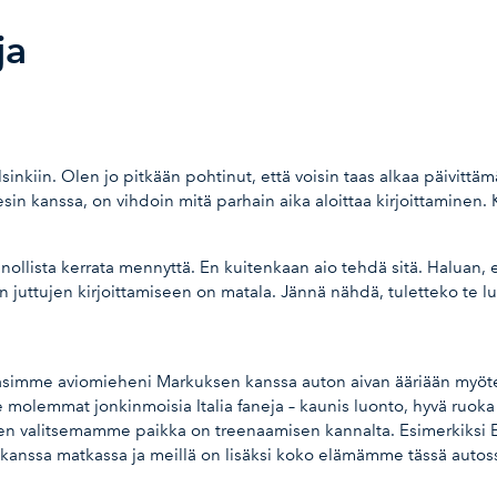
ja
iin. Olen jo pitkään pohtinut, että voisin taas alkaa päivittämää
n kanssa, on vihdoin mitä parhain aika aloittaa kirjoittaminen. Ki
nnollista kerrata mennyttä. En kuitenkaan aio tehdä sitä. Haluan,
 juttujen kirjoittamiseen on matala. Jännä nähdä, tuletteko te luk
kasimme aviomieheni Markuksen kanssa auton aivan ääriään myö
 molemmat jonkinmoisia Italia faneja – kaunis luonto, hyvä ruoka 
inen valitsemamme paikka on treenaamisen kannalta. Esimerkiksi E
kanssa matkassa ja meillä on lisäksi koko elämämme tässä autos