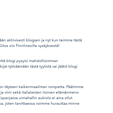
n aktiivisesti blogiani ja nyt kun teimme tästä
itos siis Finnlinesille sysäyksestä!
 että blogi pysyisi mahdollisimman
ijat tykkäämään tästä tyylistä vai jääkö blogi
ten täyteen kaikenmaailman rompetta. Päätimme
ja viini sekä italialaisten iloinen elämänmeno
spanjassa uimahallin aukiolo ei aina ollut
sa, joten tarvittaessa voimme hurauttaa minne