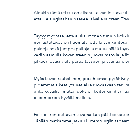
Ainakin tämä reissu on alkanut aivan loistavast
että Helsingistähän pääsee laivalla suoraan Tra
Täytyy myöntää, että aluksi monen tunnin kökkimi
riemastuttavaa oli huomata, että laivan kuntosali
painoja sekä jumppapalloja ja muuta sälää löytyi 
vedin aamulla kovan treenin juoksumatolla ja i
jälkeen pääsi vielä porealtaaseen ja saunaan, ei
Myös laivan rauhallinen, jopa hieman pysähtynyt,
pidemmät sikeät yöunet eikä ruokaakaan tarvinn
ehkä kuvailisi, mutta ruoka oli kuitenkin ihan laa
olleen oikein hyvällä mallilla.
Fiilis oli rentouttavan laivamatkan päätteeksi s
Tänään matkamme jatkuu Luxemburgiin tapaamaan 