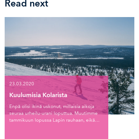
Read next
23.03.2020
Kuulumisia Kolarista
Enpä olisi ikinä uskonut, millaisia aikoja
seuraa urheilu-urani loputtua. Muutimme
tammikuun lopussa Lapin rauhaan, eikä…