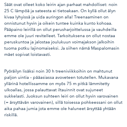
Säät ovat olleet koko leirin ajan parhaat mahdolliset: noin
25 C lämpöä ja sateesta ei tietoakaan. On kyllä ollut älyn
kivaa lyhyissä ja uida auringon alla! Treenaaminen on
onnistunut hyvin ja oikein tuntee kuinka kunto kohoaa.
Pääpaino leirillä on ollut perusharjoittelussa ja vauhdeilla
emme ole juuri revitelleet. Tarkoituksena on ollut nostaa
peruskuntoa ja jalostaa joulukuun voimajakson jalkoihin
tuoma potku lajinomaiseksi. Ja siihen nämä Maspalomasin
mäet sopivat loistavasti.
Pyöräilyn lisäksi noin 30 h treeniviikkoihin on mahtunut
paljon uintia – pääasiassa avoveteen totutellen. Mukavana
yllärinä hotellissamme on myös 75 m pitkä lämmitetty
ulkoallas, jossa palauttavat iltauinnit ovat sujuneet
sukkelasti. Juoksun suhteen leiri on ollut hyvin varovainen
(= ärsyttävän varovainen), sillä toisessa pohkeessani on ollut
aika pahaa jumia jota emme ole haluneet ärsyttää yhtään
riskillä.