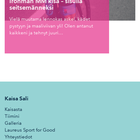
Ironman MM kisa – sisulla
seitsemänneksi
Vielä muutama lennokas askel, kädet
pystyyn ja maaliviivan yli! Olen antanut
kaikkeni ja tehnyt juuri…
Kaisa Sali
Kaisasta
Tiimini
Galleria
Laureus Sport for Good
Yhteystiedot