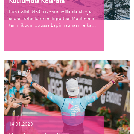
Kuulumisia Kolarista
Enpä olisi ikinä uskonut, millaisia aikoja
seuraa urheilu-urani loputtua. Muutimme
tammikuun lopussa Lapin rauhaan, eikä…
14.01.2020