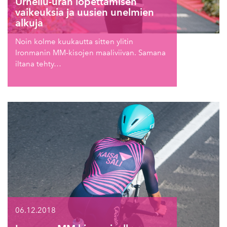
Urheilu-uran lopettamisen
vaikeuksia ja uusien unelmien
alkuja
Noin kolme kuukautta sitten ylitin
Ironmanin MM-kisojen maaliviivan. Samana
iltana tehty…
06.12.2018