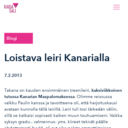
Kaisa Sali
Blogi
Loistava leiri Kanarialla
7.2.2013
kaksiviikkoinen
Takana on kauden ensimmäinen treenileiri,
tutussa Kanarian Maspalomaksessa
. Olimme reissussa
valkku Paulin kanssa ja tavoitteena oli, että harjoituskausi
avataan kunnolla tällä leirillä. Leiri tuli tosi tärkeään väliin,
sillä se katkaisi sopivasti kaiken muun touhuamiseni. Vaikka
syksyn gradu-, valmennus- yms. kiireet tekivät päälle