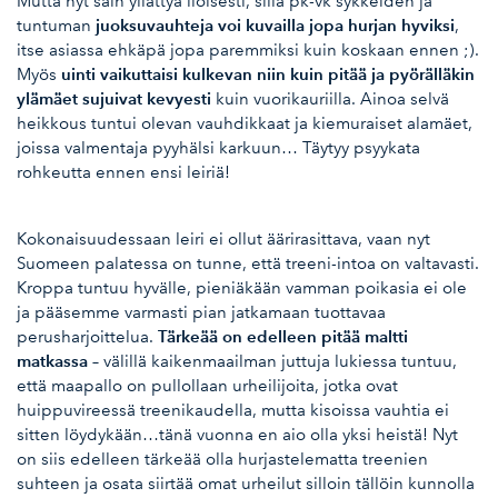
Mutta nyt sain yllättyä iloisesti, sillä pk-vk sykkeiden ja
juoksuvauhteja voi kuvailla jopa hurjan hyviksi
tuntuman
,
itse asiassa ehkäpä jopa paremmiksi kuin koskaan ennen ;).
uinti vaikuttaisi kulkevan niin kuin pitää ja pyörälläkin
Myös
ylämäet sujuivat kevyesti
kuin vuorikauriilla. Ainoa selvä
heikkous tuntui olevan vauhdikkaat ja kiemuraiset alamäet,
joissa valmentaja pyyhälsi karkuun… Täytyy psyykata
rohkeutta ennen ensi leiriä!
Kokonaisuudessaan leiri ei ollut äärirasittava, vaan nyt
Suomeen palatessa on tunne, että treeni-intoa on valtavasti.
Kroppa tuntuu hyvälle, pieniäkään vamman poikasia ei ole
ja pääsemme varmasti pian jatkamaan tuottavaa
Tärkeää on edelleen pitää maltti
perusharjoittelua.
matkassa
– välillä kaikenmaailman juttuja lukiessa tuntuu,
että maapallo on pullollaan urheilijoita, jotka ovat
huippuvireessä treenikaudella, mutta kisoissa vauhtia ei
sitten löydykään…tänä vuonna en aio olla yksi heistä! Nyt
on siis edelleen tärkeää olla hurjastelematta treenien
suhteen ja osata siirtää omat urheilut silloin tällöin kunnolla