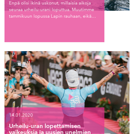
Enpä olisi ikinä uskonut, millaisia aikoja
seuraa urheilu-urani loputtua. Muutimme
tammikuun lopussa Lapin rauhaan, eikä…
14.01.2020
Urheilu-uran lopettamisen
vaikeuksia ja uusien unelmien