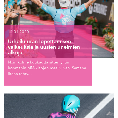
14.01.2020
Urheilu-uran lopettamisen
vaikeuksia ja uusien unelmien
alkuja
Noin kolme kuukautta sitten ylitin
Ironmanin MM-kisojen maaliviivan. Samana
iltana tehty…