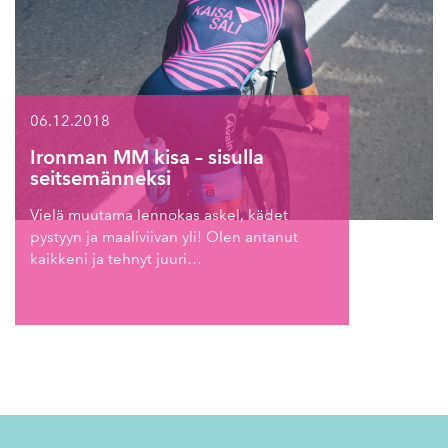
06.12.2018
Ironman MM kisa – sisulla
seitsemänneksi
Vielä muutama lennokas askel, kädet
pystyyn ja maaliviivan yli! Olen antanut
kaikkeni ja tehnyt juuri…