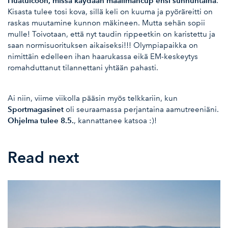
Huatulcoon, missä käydään maailmancup ensi sunnuntaina
.
Kisasta tulee tosi kova, sillä keli on kuuma ja pyöräreitti on
raskas muutamine kunnon mäkineen. Mutta sehän sopii
mulle! Toivotaan, että nyt taudin rippeetkin on karistettu ja
saan normisuorituksen aikaiseksi!!! Olympiapaikka on
nimittäin edelleen ihan haarukassa eikä EM-keskeytys
romahduttanut tilannettani yhtään pahasti.
Ai niin, viime viikolla pääsin myös telkkariin, kun
Sportmagasinet
oli seuraamassa perjantaina aamutreeniäni.
Ohjelma tulee 8.5.
, kannattanee katsoa :)!
Read next