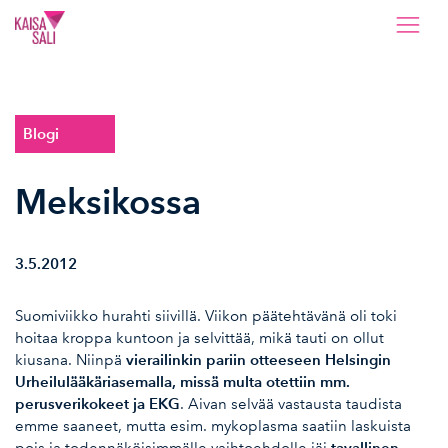
Kaisa Sali
Blogi
Meksikossa
3.5.2012
Suomiviikko hurahti siivillä. Viikon päätehtävänä oli toki
hoitaa kroppa kuntoon ja selvittää, mikä tauti on ollut
vierailinkin pariin otteeseen Helsingin
kiusana. Niinpä
Urheilulääkäriasemalla, missä multa otettiin mm.
perusverikokeet ja EKG
. Aivan selvää vastausta taudista
emme saaneet, mutta esim. mykoplasma saatiin laskuista
tavallinen