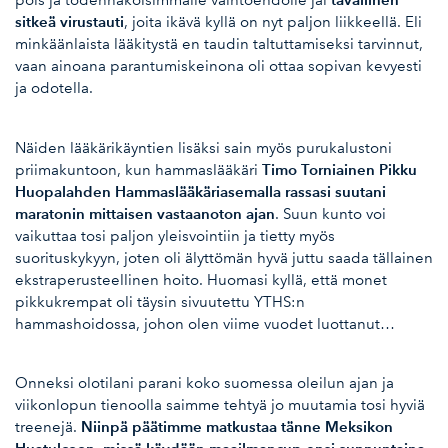
pois ja todennäköisimmälle vaihtoehdolle jäi
sitkeä virustauti
, joita ikävä kyllä on nyt paljon liikkeellä. Eli
minkäänlaista lääkitystä en taudin taltuttamiseksi tarvinnut,
vaan ainoana parantumiskeinona oli ottaa sopivan kevyesti
ja odotella.
Näiden lääkärikäyntien lisäksi sain myös purukalustoni
Timo Torniainen Pikku
priimakuntoon, kun hammaslääkäri
Huopalahden Hammaslääkäriasemalla rassasi suutani
maratonin mittaisen vastaanoton ajan
. Suun kunto voi
vaikuttaa tosi paljon yleisvointiin ja tietty myös
suorituskykyyn, joten oli älyttömän hyvä juttu saada tällainen
ekstraperusteellinen hoito. Huomasi kyllä, että monet
pikkukrempat oli täysin sivuutettu YTHS:n
hammashoidossa, johon olen viime vuodet luottanut…
Onneksi olotilani parani koko suomessa oleilun ajan ja
viikonlopun tienoolla saimme tehtyä jo muutamia tosi hyviä
Niinpä päätimme matkustaa tänne Meksikon
treenejä.