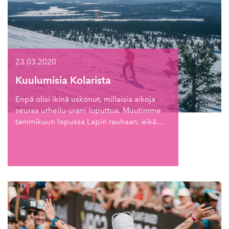
23.03.2020
Kuulumisia Kolarista
Enpä olisi ikinä uskonut, millaisia aikoja
seuraa urheilu-urani loputtua. Muutimme
tammikuun lopussa Lapin rauhaan, eikä…