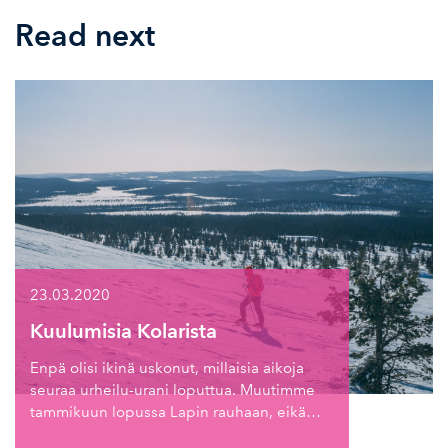
Read next
23.03.2020
Kuulumisia Kolarista
Enpä olisi ikinä uskonut, millaisia aikoja
seuraa urheilu-urani loputtua. Muutimme
tammikuun lopussa Lapin rauhaan, eikä…