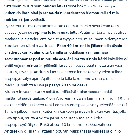
vetämään muutaman hengen letkaamme koko 3 km.
Uinti sujui
kuitenkin ihan okei ja rantauduin kuudentena hieman reilu 4 min
naisten k
ärjen per
äss
ä
.
Pyöräreitti oli mäkien ansiosta rankka, muttei teknisesti kovinkaan
vaativa, joten se
sopi mulle kuin nakutettu
. Päätin lähteä omaa vauhtia
matkaan ja ajattelin, että oon tosi tyytyväinen, mikäli saan pidettyä tuon
kuudennen sijani maaliin asti.
Ekan 40 km lenkin j
älkeen olin t
äysin
yll
ättynyt kun kuulin, ett
ä Camilla on edelleen vain uinnissa
saavuttaneensa pari minuuttia edell
äni, mutta uinnin k
ärki kaksikko
oli
en
ää vajaan minuutin p
ääss
ä
! Tässä vaiheessa päätin, että ajan vaan
Lauran, Ewan ja Andrean kiinni ja himmailen sekä venyttelen selkää
loppupyöräilyn ajan. Ajattelin, että tällä tavoin mulla olisi pieniä
mahkuja päihittää Ewa ja päätyä kisan neloseksi.
Mutta niin vaan Lauran selkä tuli yllättävän pian vastaan, enkä
malttanut jäädä taakse. Ajoin Andrean ja Ewan kiinni ja jäin noin 10 km
ajaksi heidän taakseen tankkaamaan energiaa ja venyttelemään selkää.
Tämän jälkeen menin kuitenkin kärkeen ja nostin hiukan vauhtia, jollon
Ewa tippui, mutta Andrea jäi mun seuraan melkein koko
loppupupyöräilyksi. Ehkä about 10 km ennen kakkosvaihtoa
Andreakin oli ihan yllättäen tippunut, vaikka tässä vaiheessa olin jo