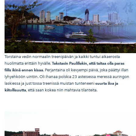
Torstaina vedin normaalin treenipäivän ja kaikki tuntui aikaerosta
huolimatta erittäin hyvälle.
Tekstasin Paulillekin, ett
ä taitaa olla paras
fiilis ikin
ä ennen kisaa
. Perjantaina oli kevyempi päivä, joka päättyi illan
lyhyehköön uintiin. Oli ihanaa polskia 23 asteisessa meressä auringon
laskiessa ja just tossa treenissä muistan tunteneeni
suurta iloa ja
kiitollisuutta
, että saan kokea niin mahtavia tilanteita.