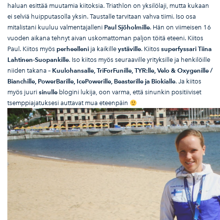
haluan esittää muutamia kiitoksia. Triathlon on yksilölaji, mutta kukaan
ei selviä huipputasolla yksin. Taustalle tarvitaan vahva tiimi. Iso osa
mitalistani kuuluu valmentajalleni
Paul Sj
öholmille
. Hän on viimeisen 16
vuoden aikana tehnyt aivan uskomattoman paljon töitä eteeni. Kiitos
Paul. Kiitos myös
perheelleni
ja kaikille
yst
ä
ville
. Kiitos
superfyssari Tiina
Lahtinen-Suopankille
. Iso kiitos myös seuraaville yrityksille ja henkilöille
niiden takana –
Kuulohansalle, TriForFunille, TYR:lle, Velo & Oxygenille /
Bianchille, PowerBarille, IcePowerille, Beasterille ja Biokialle
. Ja kiitos
myös juuri
sinulle
blogini lukija, oon varma, että sinunkin positiiviset
tsemppiajatuksesi auttavat mua eteenpäin