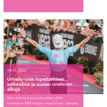
14.01.2020
Urheilu-uran lopettamisen
vaikeuksia ja uusien unelmien
alkuja
Noin kolme kuukautta sitten ylitin
Ironmanin MM-kisojen maaliviivan. Samana