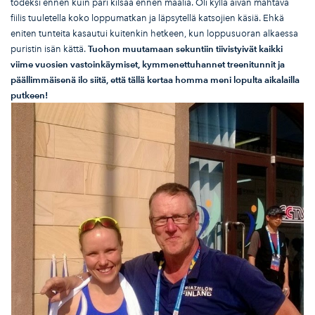
todeksi ennen kuin pari kilsaa ennen maalia. Oli kyllä aivan mahtava
fiilis tuuletella koko loppumatkan ja läpsytellä katsojien käsiä. Ehkä
eniten tunteita kasautui kuitenkin hetkeen, kun loppusuoran alkaessa
puristin isän kättä.
Tuohon muutamaan sekuntiin tiivistyiv
ät kaikki
viime vuosien vastoink
äymiset, kymmenettuhannet treenitunnit ja
p
äällimm
äisen
ä ilo siit
ä, ett
ä t
äll
ä kertaa homma meni lopulta aikalailla
putkeen!