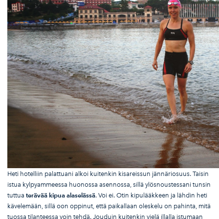
Heti hotelliin palattuani alkoi kuitenkin kisareissun jännäriosuus. Taisin
istua kylpyammeessa huonossa asennossa, sillä ylösnoustessani tunsin
tuttua
ter
äv
ää kipua alasel
äss
ä
. Voi ei. Otin kipulääkkeen ja lähdin heti
kävelemään, sillä oon oppinut, että paikallaan oleskelu on pahinta, mitä
tuossa tilanteessa voin tehdä. Jouduin kuitenkin vielä illalla istumaan