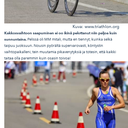
Kuva: www.triathlon.org
Kakkosvaihtoon saapuminen ei oo ikin
ä pelottanut niin paljoa kuin
sunnuntaina.
Pelissä oli MM mitali, mutta en tiennyt, kuinka selkä
taipuu juoksuun. Nousin pyörältä supervarovasti, köntystin
vaihtopaikalleni, tein muutamia pikavenytyksiä ja totesin, että kaikki
taitaa olla paremmin kuin osasin toivoa!