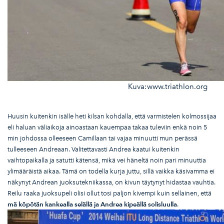
Kuva:www.triathlon.org
Huusin kuitenkin isälle heti kilsan kohdalla, että varmistelen kolmossijaa
eli haluan väliaikoja ainoastaan kauempaa takaa tuleviin enkä noin 5
min johdossa olleeseen Camillaan tai vajaa minuutti mun perässä
tulleeseen Andreaan. Valitettavasti Andrea kaatui kuitenkin
vaihtopaikalla ja satutti kätensä, mikä vei häneltä noin pari minuuttia
ylimääräistä aikaa. Tämä on todella kurja juttu, sillä vaikka käsivamma ei
näkynyt Andrean juoksutekniikassa, on kivun täytynyt hidastaa vauhtia.
Reilu raaka juoksupeli olisi ollut tosi paljon kivempi kuin sellainen, että
m
ä k
öp
öt
än kankealla sel
äll
ä ja Andrea kipe
äll
ä solisluulla
.