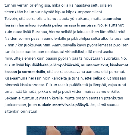
tunnin verran briefingissä, mikä oli aika haastava setti, sillä en
tietenkään halunnut näyttää kipua kilpakumppaneilleni.
Toivoin, että selkä olisi alkanut laueta yön aikana, mutta
lauantaina
her
äsin harmikseni entist
ä pahemmassa krampissa
. No, ei auttanut
kuin ottaa lisää Buranaa, hieroa selkää ja laittaa siihen lämpökääreitä.
Näiden voimin pääsin aamulenkille ja pikkuhiljaa selkä alkoi taipua noin
7 min / km juoksuvauhtiin. Aamupäivällä kävin pyöräilemässä puolisen
tuntia ja se puolestaan osoittautui virhetikiksi, sillä meni useita
minuutteja ennen kuin pääsin pyörän päältä noustuaan suoraksi. No,
ei kun lisää
kipul
ääkkeit
ä ja l
ämp
ök
ääreit
ä, muutamat itkut, kisakamat
kasaan ja sormet ristiin
, että selkä seuraavana aamuna olisi parempi.
Kisa-aamuna heräsin noin kahdelta ja tunsin, ettei selkä ollut missään
nimessä kisakunnossa. Ei kun taas kipulääkettä ja lämpöä, vajaa tunti
unta, lisää lämpöä, pikku unet ja puoli viiden maissa aamulenkille.
Sekään ei tuntunut yhtään kivalle, mutta pystyin sentään jotenkuten
juoksemaan, joten
tuuletin starttiviivalle p
ääsy
ä
. Jes, tämä saattaa
sittenkin onnistua!