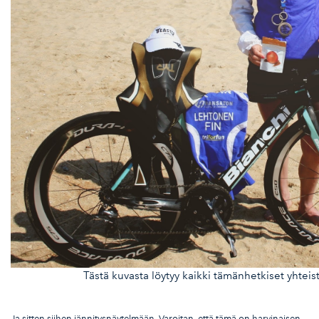
Tästä kuvasta löytyy kaikki tämänhetkiset yhtei
Ja sitten siihen jännitysnäytelmään. Varoitan, että tämä on harvinaisen