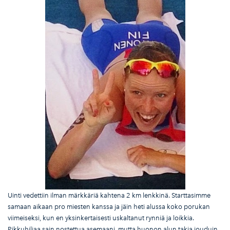
Uinti vedettiin ilman märkkäriä kahtena 2 km lenkkinä. Starttasimme
samaan aikaan pro miesten kanssa ja jäin heti alussa koko porukan
viimeiseksi, kun en yksinkertaisesti uskaltanut rynniä ja loikkia.
Pikkuhiljaa sain nostettua asemaani, mutta huonon alun takia jouduin