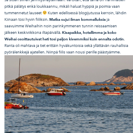
pitkä pälätys enkä loukkaannu, mikäli haluat hyppiä ja poimia vaan
tummennetut lauseet
Kuten edellisessä blogijutussa kerroin, lähdin
Kiinaan tosi hyvin fiiliksin.
Matka sujui ilman kommelluksia
ja
saavuimme Weihaihin noin parinkymmenen tunnin reissaamisen
jälkeen keskiviikkona iltapäivällä.
Kisapaikka, hotellimme ja koko
Weihai osoittautuivat heti tosi paljon kivemmiksi kuin ennalta odotin
.
Ranta oli mahtava ja tiet erittäin hyväkuntoisia sekä yllättävän rauhallisia
pyörälenkkejä ajatellen. Niinpä fiilis vaan nousi perille päästyämme.