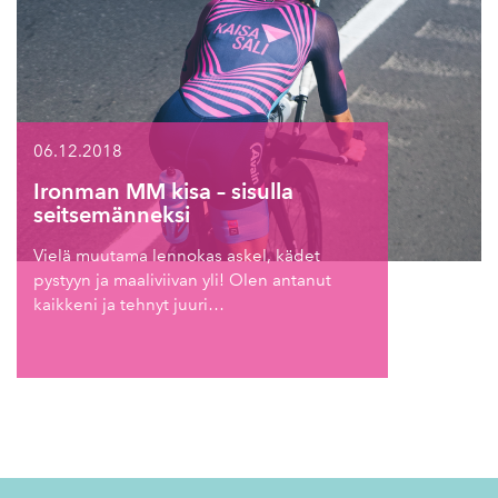
06.12.2018
Ironman MM kisa – sisulla
seitsemänneksi
Vielä muutama lennokas askel, kädet
pystyyn ja maaliviivan yli! Olen antanut
kaikkeni ja tehnyt juuri…