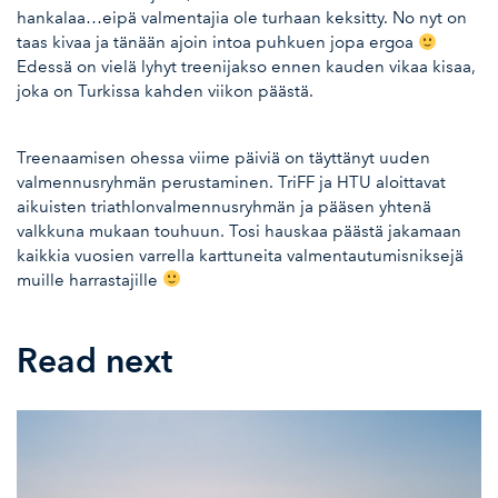
hankalaa…eipä valmentajia ole turhaan keksitty. No nyt on
taas kivaa ja tänään ajoin intoa puhkuen jopa ergoa
Edessä on vielä lyhyt treenijakso ennen kauden vikaa kisaa,
joka on Turkissa kahden viikon päästä.
Treenaamisen ohessa viime päiviä on täyttänyt uuden
valmennusryhmän perustaminen. TriFF ja HTU aloittavat
aikuisten triathlonvalmennusryhmän ja pääsen yhtenä
valkkuna mukaan touhuun. Tosi hauskaa päästä jakamaan
kaikkia vuosien varrella karttuneita valmentautumisniksejä
muille harrastajille
Read next