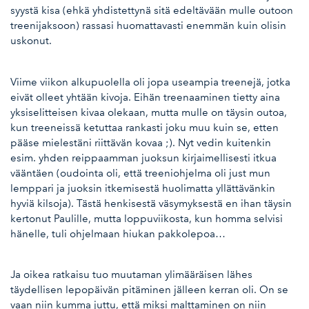
syystä kisa (ehkä yhdistettynä sitä edeltävään mulle outoon
treenijaksoon) rassasi huomattavasti enemmän kuin olisin
uskonut.
Viime viikon alkupuolella oli jopa useampia treenejä, jotka
eivät olleet yhtään kivoja. Eihän treenaaminen tietty aina
yksiselitteisen kivaa olekaan, mutta mulle on täysin outoa,
kun treeneissä ketuttaa rankasti joku muu kuin se, etten
pääse mielestäni riittävän kovaa ;). Nyt vedin kuitenkin
esim. yhden reippaamman juoksun kirjaimellisesti itkua
vääntäen (oudointa oli, että treeniohjelma oli just mun
lemppari ja juoksin itkemisestä huolimatta yllättävänkin
hyviä kilsoja). Tästä henkisestä väsymyksestä en ihan täysin
kertonut Paulille, mutta loppuviikosta, kun homma selvisi
hänelle, tuli ohjelmaan hiukan pakkolepoa…
Ja oikea ratkaisu tuo muutaman ylimääräisen lähes
täydellisen lepopäivän pitäminen jälleen kerran oli. On se
vaan niin kumma juttu, että miksi malttaminen on niin