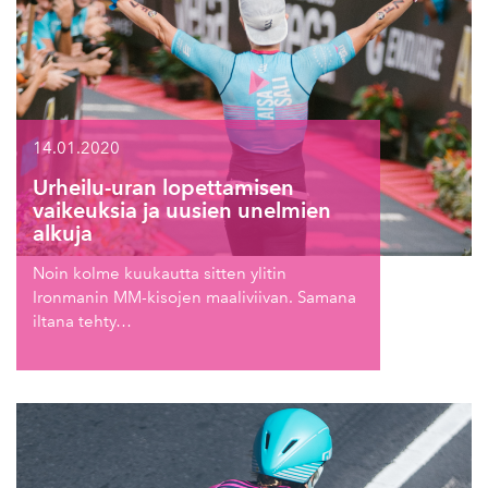
14.01.2020
Urheilu-uran lopettamisen
vaikeuksia ja uusien unelmien
alkuja
Noin kolme kuukautta sitten ylitin
Ironmanin MM-kisojen maaliviivan. Samana
iltana tehty…