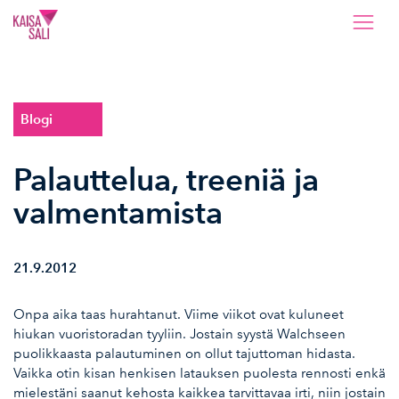
Kaisa Sali
Blogi
Palauttelua, treeniä ja
valmentamista
21.9.2012
Onpa aika taas hurahtanut. Viime viikot ovat kuluneet
hiukan vuoristoradan tyyliin. Jostain syystä Walchseen
puolikkaasta palautuminen on ollut tajuttoman hidasta.
Vaikka otin kisan henkisen latauksen puolesta rennosti enkä
mielestäni saanut kehosta kaikkea tarvittavaa irti, niin jostain