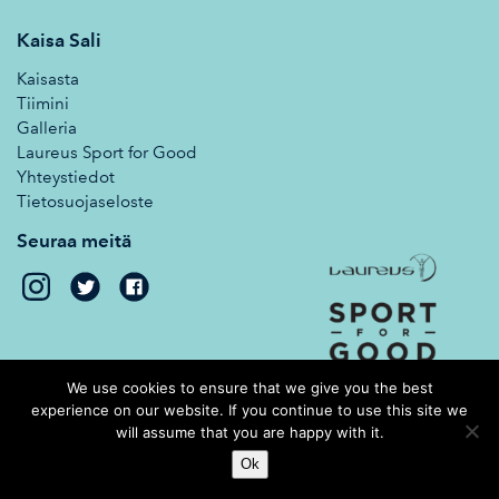
Kaisa Sali
Kaisasta
Tiimini
Galleria
Laureus Sport for Good
Yhteystiedot
Tietosuojaseloste
Seuraa meitä
Kaisa
Kaisa
Sali
Sali
on
on
Twitter
Facebook
We use cookies to ensure that we give you the best
experience on our website. If you continue to use this site we
will assume that you are happy with it.
© 2026 Kaisa Sali. Crafted by
Pixels
.
Ok