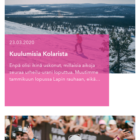
23.03.2020
Kuulumisia Kolarista
Enpä olisi ikinä uskonut, millaisia aikoja
seuraa urheilu-urani loputtua. Muutimme
tammikuun lopussa Lapin rauhaan, eikä…