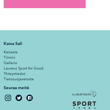
Kaisa Sali
Kaisasta
Tiimini
Galleria
Laureus Sport for Good
Yhteystiedot
Tietosuojaseloste
Seuraa meitä
Kaisa
Kaisa
Sali
Sali
on
on