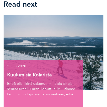
Read next
23.03.2020
Kuulumisia Kolarista
Enpä olisi ikinä uskonut, millaisia aikoja
seuraa urheilu-urani loputtua. Muutimme
tammikuun lopussa Lapin rauhaan, eikä…