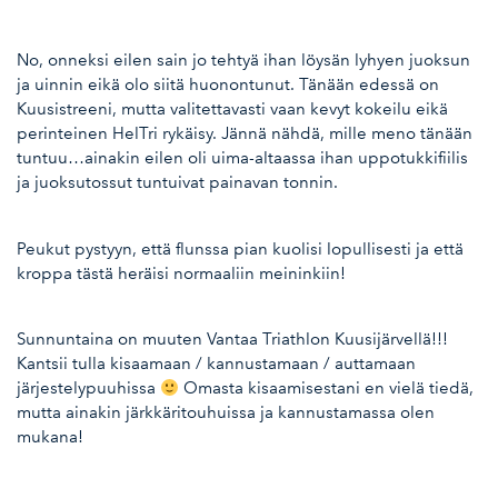
No, onneksi eilen sain jo tehtyä ihan löysän lyhyen juoksun
ja uinnin eikä olo siitä huonontunut. Tänään edessä on
Kuusistreeni, mutta valitettavasti vaan kevyt kokeilu eikä
perinteinen HelTri rykäisy. Jännä nähdä, mille meno tänään
tuntuu…ainakin eilen oli uima-altaassa ihan uppotukkifiilis
ja juoksutossut tuntuivat painavan tonnin.
Peukut pystyyn, että flunssa pian kuolisi lopullisesti ja että
kroppa tästä heräisi normaaliin meininkiin!
Sunnuntaina on muuten Vantaa Triathlon Kuusijärvellä!!!
Kantsii tulla kisaamaan / kannustamaan / auttamaan
järjestelypuuhissa
Omasta kisaamisestani en vielä tiedä,
mutta ainakin järkkäritouhuissa ja kannustamassa olen
mukana!