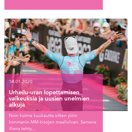
14.01.2020
Urheilu-uran lopettamisen
vaikeuksia ja uusien unelmien
alkuja
Noin kolme kuukautta sitten ylitin
Ironmanin MM-kisojen maaliviivan. Samana
iltana tehty…