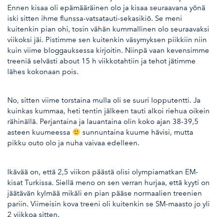
Ennen kisaa oli epämääräinen olo ja kisaa seuraavana yönä
iski sitten ihme flunssa-vatsatauti-sekasikiö. Se meni
kuitenkin pian ohi, tosin vähän kummallinen olo seuraavaksi
viikoksi jäi. Pistimme sen kuitenkin väsymyksen piikkiin niin
kuin viime bloggauksessa kirjoitin. Niinpä vaan kevensimme
treeniä selvästi about 15 h viikkotahtiin ja tehot jätimme
lähes kokonaan pois.
No, sitten viime torstaina mulla oli se suuri lopputentti. Ja
kuinkas kummaa, heti tentin jälkeen tauti alkoi riehua oikein
rähinällä. Perjantaina ja lauantaina olin koko ajan 38-39,5
asteen kuumeessa
sunnuntaina kuume hävisi, mutta
pikku outo olo ja nuha vaivaa edelleen.
Ikävää on, että 2,5 viikon päästä olisi olympiamatkan EM-
kisat Turkissa. Siellä meno on sen verran hurjaa, että kyyti on
jäätävän kylmää mikäli en pian pääse normaalien treenien
pariin. Viimeisin kova treeni oli kuitenkin se SM-maasto jo yli
2 viikkoa sitten.