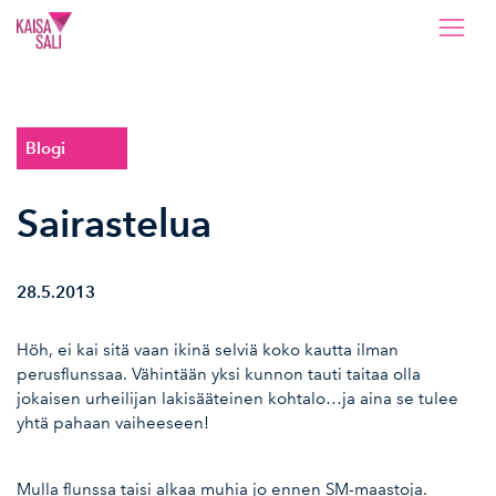
Kaisa Sali
Blogi
Sairastelua
28.5.2013
Höh, ei kai sitä vaan ikinä selviä koko kautta ilman
perusflunssaa. Vähintään yksi kunnon tauti taitaa olla
jokaisen urheilijan lakisääteinen kohtalo…ja aina se tulee
yhtä pahaan vaiheeseen!
Mulla flunssa taisi alkaa muhia jo ennen SM-maastoja.