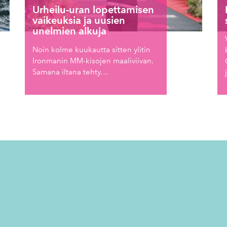
Urheilu-uran lopettamisen
vaikeuksia ja uusien
unelmien alkuja
Noin kolme kuukautta sitten ylitin
Ironmanin MM-kisojen maaliviivan.
Samana iltana tehty…