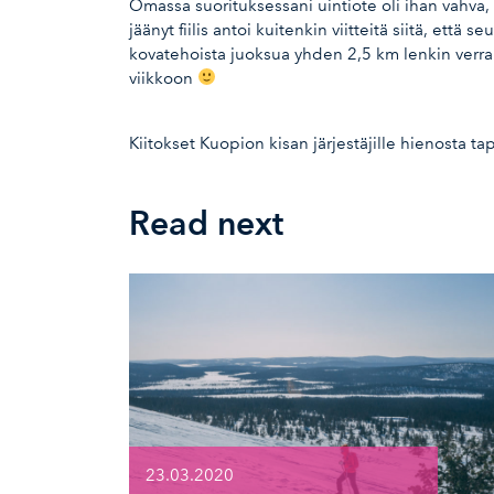
Omassa suorituksessani uintiote oli ihan vahva,
jäänyt fiilis antoi kuitenkin viitteitä siitä, ett
kovatehoista juoksua yhden 2,5 km lenkin verra
viikkoon
Kiitokset Kuopion kisan järjestäjille hienosta tap
Read next
23.03.2020