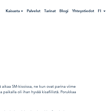
Kaisasta
Palvelut
Tarinat
Blogi
Yhteystiedot
FI
tä aikaa SM-kisoissa, ne kun ovat parina viime
 paikalla oli ihan hyvää kisafiilistä. Porukkaa