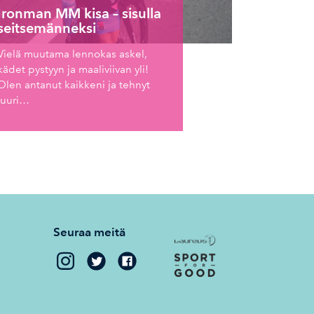
Ironman MM kisa – sisulla
seitsemänneksi
Vielä muutama lennokas askel,
kädet pystyyn ja maaliviivan yli!
Olen antanut kaikkeni ja tehnyt
juuri…
Seuraa meitä
Kaisa
Kaisa
Sali
Sali
on
on
Twitter
Facebook