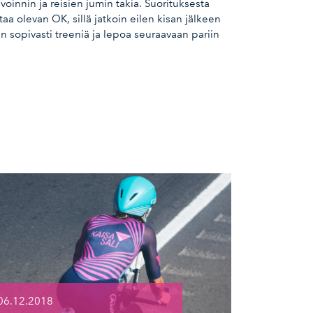
oinnin ja reisien jumin takia. Suorituksesta
ttaa olevan OK, sillä jatkoin eilen kisan jälkeen
 sopivasti treeniä ja lepoa seuraavaan pariin
06.12.2018