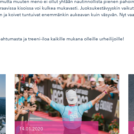
 mutta muuten meno ei ollut yhtään nautinnollista pienen pahoinv
ä seuraavissa kisoissa voi kulkea mukavasti. Juoksukestävyyskin vaiku
n ja koivet tuntuivat enemmänkin aukeavan kuin väsyvän. Nyt vaan
ahtumasta ja treeni-iloa kaikille mukana olleille urheilijoille!
14.01.2020