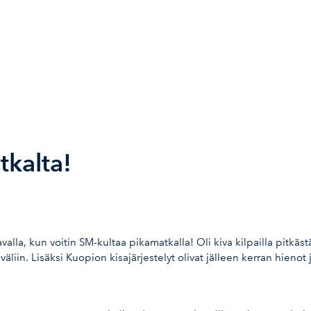
tkalta!
valla, kun voitin SM-kultaa pikamatkalla! Oli kiva kilpailla pitkäs
liin. Lisäksi Kuopion kisajärjestelyt olivat jälleen kerran hienot ja