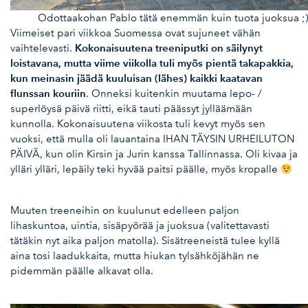
Odottaakohan Pablo tätä enemmän kuin tuota juoksua ;
Viimeiset pari viikkoa Suomessa ovat sujuneet vähän
Kokonaisuutena treeniputki on säilynyt
vaihtelevasti.
loistavana, mutta viime viikolla tuli myös pientä takapakkia,
kun meinasin jäädä kuuluisan (lähes) kaikki kaatavan
flunssan kouriin
. Onneksi kuitenkin muutama lepo- /
superlöysä päivä riitti, eikä tauti päässyt jylläämään
kunnolla. Kokonaisuutena viikosta tuli kevyt myös sen
vuoksi, että mulla oli lauantaina IHAN TÄYSIN URHEILUTON
PÄIVÄ, kun olin Kirsin ja Jurin kanssa Tallinnassa. Oli kivaa ja
ylläri ylläri, lepäily teki hyvää paitsi päälle, myös kropalle
Muuten treeneihin on kuulunut edelleen paljon
lihaskuntoa, uintia, sisäpyörää ja juoksua (valitettavasti
tätäkin nyt aika paljon matolla). Sisätreeneistä tulee kyllä
aina tosi laadukkaita, mutta hiukan tylsähköjähän ne
pidemmän päälle alkavat olla.