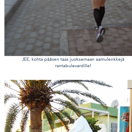
JEE, kohta pääsen taas juoksemaan aamulenkkejä
rantabulevardille!