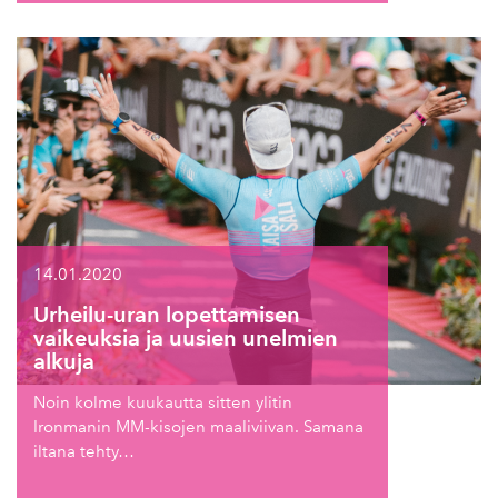
14.01.2020
Urheilu-uran lopettamisen
vaikeuksia ja uusien unelmien
alkuja
Noin kolme kuukautta sitten ylitin
Ironmanin MM-kisojen maaliviivan. Samana
iltana tehty…