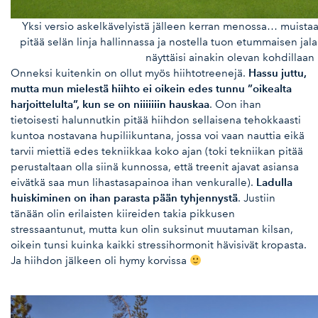
Yksi versio askelkävelyistä jälleen kerran menossa… muistaak
pitää selän linja hallinnassa ja nostella tuon etummaisen ja
näyttäisi ainakin olevan kohdillaan
Hassu juttu,
Onneksi kuitenkin on ollut myös hiihtotreenejä.
mutta mun mielestä hiihto ei oikein edes tunnu ”oikealta
harjoittelulta”, kun se on niiiiiiin hauskaa
. Oon ihan
tietoisesti halunnutkin pitää hiihdon sellaisena tehokkaasti
kuntoa nostavana hupiliikuntana, jossa voi vaan nauttia eikä
tarvii miettiä edes tekniikkaa koko ajan (toki tekniikan pitää
perustaltaan olla siinä kunnossa, että treenit ajavat asiansa
Ladulla
eivätkä saa mun lihastasapainoa ihan venkuralle).
huiskiminen on ihan parasta pään tyhjennystä
. Justiin
tänään olin erilaisten kiireiden takia pikkusen
stressaantunut, mutta kun olin suksinut muutaman kilsan,
oikein tunsi kuinka kaikki stressihormonit hävisivät kropasta.
Ja hiihdon jälkeen oli hymy korvissa