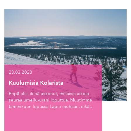
23.03.2020
Kuulumisia Kolarista
Enpä olisi ikinä uskonut, millaisia aikoja
seuraa urheilu-urani loputtua. Muutimme
tammikuun lopussa Lapin rauhaan, eikä…