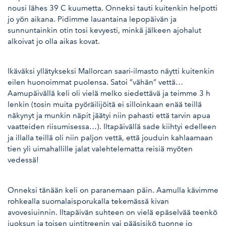
nousi lähes 39 C kuumetta. Onneksi tauti kuitenkin helpotti
jo yön aikana. Pidimme lauantaina lepopäivän ja
sunnuntainkin otin tosi kevyesti, minkä jälkeen ajohalut
alkoivat jo olla aikas kovat.
Ikäväksi yllätykseksi Mallorcan saari-ilmasto näytti kuitenkin
eilen huonoimmat puolensa. Satoi ”vähän” vettä…
Aamupäivällä keli oli vielä melko siedettävä ja teimme 3 h
lenkin (tosin muita pyöräilijöitä ei silloinkaan enää teillä
näkynyt ja munkin näpit jäätyi niin pahasti että tarvin apua
vaatteiden riisumisessa…). Iltapäivällä sade kiihtyi edelleen
ja illalla teillä oli niin paljon vettä, että jouduin kahlaamaan
tien yli uimahallille jalat valehtelematta reisiä myöten
vedessä!
Onneksi tänään keli on paranemaan päin. Aamulla kävimme
rohkealla suomalaisporukalla tekemässä kivan
avovesiuinnin. Iltapäivän suhteen on vielä epäselvää teenkö
juoksun ja toisen uintitreenin vai pääsisikö tuonne jo