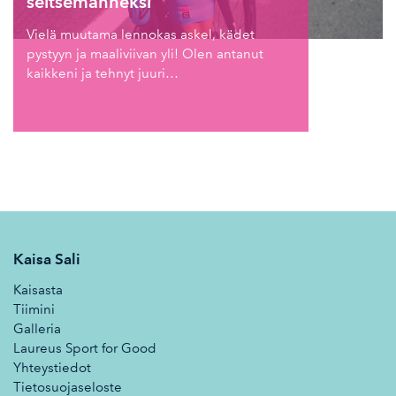
seitsemänneksi
Vielä muutama lennokas askel, kädet
pystyyn ja maaliviivan yli! Olen antanut
kaikkeni ja tehnyt juuri…
Kaisa Sali
Kaisasta
Tiimini
Galleria
Laureus Sport for Good
Yhteystiedot
Tietosuojaseloste