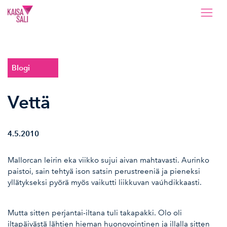
Kaisa Sali
Blogi
Vettä
4.5.2010
Mallorcan leirin eka viikko sujui aivan mahtavasti. Aurinko
paistoi, sain tehtyä ison satsin perustreeniä ja pieneksi
yllätykseksi pyörä myös vaikutti liikkuvan vaúhdikkaasti.
Mutta sitten perjantai-iltana tuli takapakki. Olo oli
iltapäivästä lähtien hieman huonovointinen ja illalla sitten