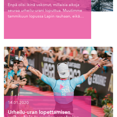
Enpä olisi ikinä uskonut, millaisia aikoja
seuraa urheilu-urani loputtua. Muutimme
tammikuun lopussa Lapin rauhaan, eikä…
14.01.2020
Urheilu-uran lopettamisen