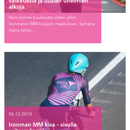
vaikeuksia ja uusien unelmien
alkuja
Noin kolme kuukautta sitten ylitin
Ironmanin MM-kisojen maaliviivan. Samana
iltana tehty…
06.12.2018
Ironman MM kisa – sisulla