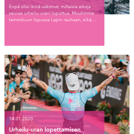
Enpä olisi ikinä uskonut, millaisia aikoja
seuraa urheilu-urani loputtua. Muutimme
tammikuun lopussa Lapin rauhaan, eikä…
14.01.2020
Urheilu-uran lopettamisen