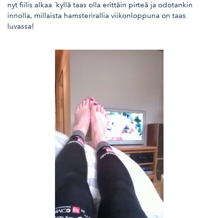
nyt fiilis alkaa ´kyllä taas olla erittäin pirteä ja odotankin
innolla, millaista hamsterirallia viikonloppuna on taas
luvassa!