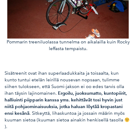
Pommarin treeniluolassa tunnelma on aikalailla kuin Rocky
leffasta tempaistu.
Sisätreenit ovat ihan superlaadukkaita ja toisaalta, kun
kunto tuntui etelän leirillä nousevan nopsaan, tulimme
siihen tulokseen, että Suomi-jakson ei oo edes tarvis olla
Ergoilu, juoksumatto, kuntopiirit,
ihan täysin lajinomainen.
halliuinti piipparin kanssa yms. kehittävät tosi hyvin just
niitä pohjaominaisuuksia, jotka haluan löytää kropastani
ensi kesänä
. Sitkeyttä, lihaskuntoa ja jossain määrin myös
kuuman sietoa (kuuman sietoa ainakin henkisellä tasolla
).