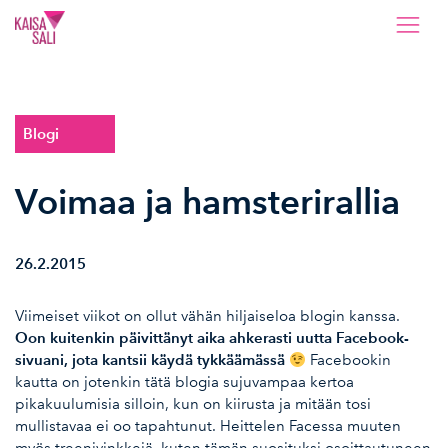
Kaisa Sali
Blogi
Voimaa ja hamsterirallia
26.2.2015
Viimeiset viikot on ollut vähän hiljaiseloa blogin kanssa.
Oon kuitenkin päivittänyt aika ahkerasti uutta
Facebook-
sivuani
, jota kantsii käydä tykkäämässä
Facebookin
kautta on jotenkin tätä blogia sujuvampaa kertoa
pikakuulumisia silloin, kun on kiirusta ja mitään tosi
mullistavaa ei oo tapahtunut. Heittelen Facessa muuten