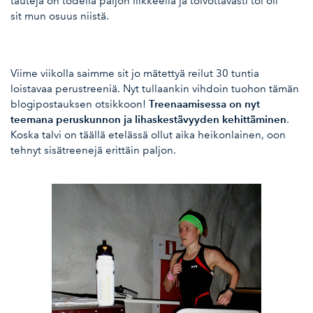
tauteja on todella paljon liikkeellä ja toivottavasti toi oli
sit mun osuus niistä.
Viime viikolla saimme sit jo mätettyä reilut 30 tuntia
loistavaa perustreeniä. Nyt tullaankin vihdoin tuohon tämän
Treenaamisessa on nyt
blogipostauksen otsikkoon!
teemana peruskunnon ja lihaskestävyyden kehittäminen
.
Koska talvi on täällä etelässä ollut aika heikonlainen, oon
tehnyt sisätreenejä erittäin paljon.