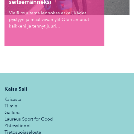
seitsemänneksi
Vielä muutama lennokas askel, kädet
pystyyn ja maaliviivan yli! Olen antanut
kaikkeni ja tehnyt juuri…
Kaisa Sali
Kaisasta
Tiimini
Galleria
Laureus Sport for Good
Yhteystiedot
Tietosuojaseloste