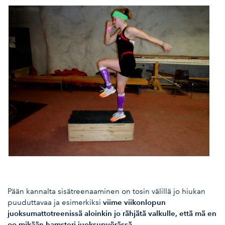
Pään kannalta sisätreenaaminen on tosin välillä jo hiukan
viime viikonlopun
puuduttavaa ja esimerkiksi
juoksumattotreenissä aloinkin jo rähjätä valkulle, että mä en
oo mikään hamsteri juoksupyörässä…