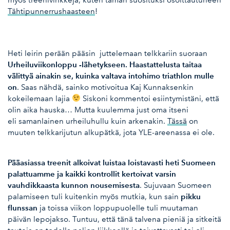
myös treenivinkkejä, kuten tämän suosituksi osoittautuneen
Tähtipunnerrushaasteen
!
Heti leirin perään pääsin juttelemaan telkkariin suoraan
Urheiluviikonloppu -lähetykseen
. Haastattelusta taitaa
välittyä ainakin se, kuinka valtava intohimo triathlon mulle
on
. Saas nähdä, sainko motivoitua Kaj Kunnaksenkin
kokeilemaan lajia
Siskoni kommentoi esiintymistäni, että
olin aika hauska… Mutta kuulemma just oma itseni
eli samanlainen urheiluhullu kuin arkenakin.
Tässä
on
muuten telkkarijutun alkupätkä, jota YLE-areenassa ei ole.
Pääasiassa treenit alkoivat luistaa loistavasti heti Suomeen
palattuamme ja kaikki kontrollit kertoivat varsin
vauhdikkaasta kunnon nousemisesta
. Sujuvaan Suomeen
pikku
palamiseen tuli kuitenkin myös mutkia, kun sain
flunssan
ja toissa viikon loppupuolelle tuli muutaman
päivän lepojakso. Tuntuu, että tänä talvena pieniä ja sitkeitä