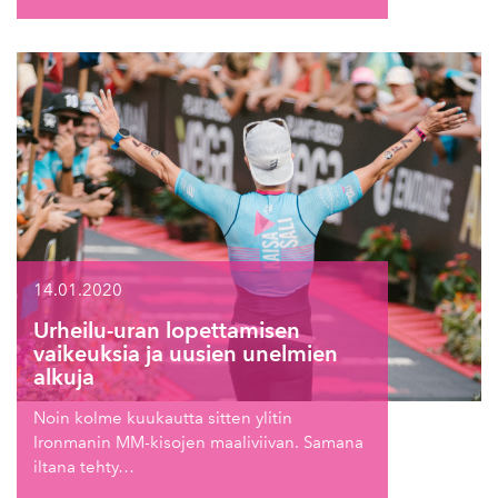
14.01.2020
Urheilu-uran lopettamisen
vaikeuksia ja uusien unelmien
alkuja
Noin kolme kuukautta sitten ylitin
Ironmanin MM-kisojen maaliviivan. Samana
iltana tehty…