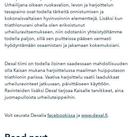
Urheilijana oikean ruokavalion, levon ja harjoittelun
tasapaino ovat todella tärkeitä onnistumisen ja
kokonaisvaltaisen hyvinvoinnin elementtejä. Lisäksi kun
triathlonurani ohella olen erikoistunut
urheiluravitsemukseen, niin odotankin yhteistyöltämme
todella paljon, sillä sen puitteissa pääsen varmasti
hyödyntämään osaamistani ja jakamaan kokemuksiani.
Dexal tiimi on todella iloinen saadessaan mahdollisuuden
olla Kaisan mukana harjoittelussa maailman huipputason
triathlonin parissa. Vaativa harjoittelu vaatii laadukkaat
urheiluravinteet jatkuvaan, päivittäiseen käyttöön.
Ravinteiden lisäksi Dexal tarjoaa Kaisalle tarvikkeet, aina
juomapulloista urheiluteippeihin.
Voit seurata Dexalia
facebookissa
ja
www.dexal.fi
.