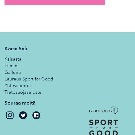
Kaisa Sali
Kaisasta
Tiimini
Galleria
Laureus Sport for Good
Yhteystiedot
Tietosuojaseloste
Seuraa meitä
Kaisa
Kaisa
Sali
Sali
on
on
Twitter
Facebook