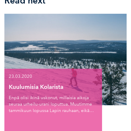
Read next
23.03.2020
Kuulumisia Kolarista
Enpä olisi ikinä uskonut, millaisia aikoja
seuraa urheilu-urani loputtua. Muutimme
tammikuun lopussa Lapin rauhaan, eikä…