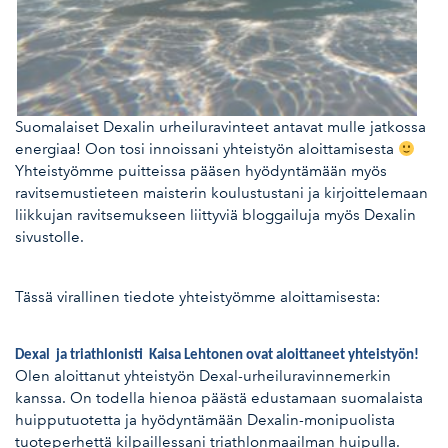
Suomalaiset Dexalin urheiluravinteet antavat mulle jatkossa
energiaa! Oon tosi innoissani yhteistyön aloittamisesta
Yhteistyömme puitteissa pääsen hyödyntämään myös
ravitsemustieteen maisterin koulustustani ja kirjoittelemaan
liikkujan ravitsemukseen liittyviä bloggailuja myös Dexalin
sivustolle.
Tässä virallinen tiedote yhteistyömme aloittamisesta:
Dexal ja triathlonisti Kaisa Lehtonen ovat aloittaneet yhteistyön!
Olen aloittanut yhteistyön Dexal-urheiluravinnemerkin
kanssa. On todella hienoa päästä edustamaan suomalaista
huipputuotetta ja hyödyntämään Dexalin-monipuolista
tuoteperhettä kilpaillessani triathlonmaailman huipulla.