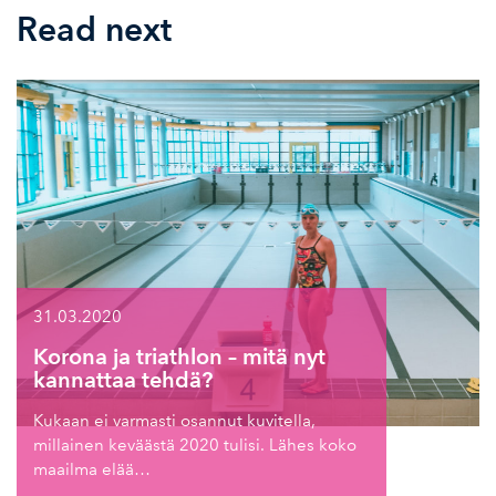
Read next
31.03.2020
Korona ja triathlon – mitä nyt
kannattaa tehdä?
Kukaan ei varmasti osannut kuvitella,
millainen keväästä 2020 tulisi. Lähes koko
maailma elää…