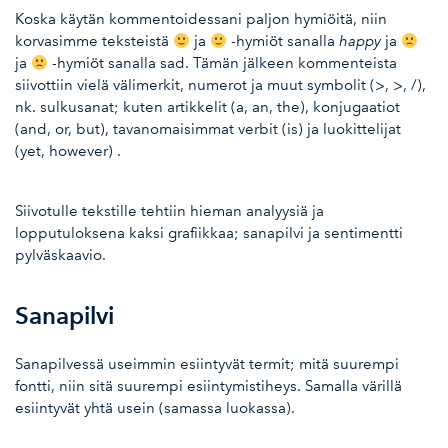
Koska käytän kommentoidessani paljon hymiöitä, niin
korvasimme teksteistä
ja
-hymiöt sanalla
happy
ja
ja
-hymiöt sanalla sad. Tämän jälkeen kommenteista
siivottiin vielä välimerkit, numerot ja muut symbolit (>, >, /),
nk. sulkusanat; kuten artikkelit (a, an, the), konjugaatiot
(and, or, but), tavanomaisimmat verbit (is) ja luokittelijat
(yet, however) .
Siivotulle tekstille tehtiin hieman analyysiä ja
lopputuloksena kaksi grafiikkaa; sanapilvi ja sentimentti
pylväskaavio.
Sanapilvi
Sanapilvessä useimmin esiintyvät termit; mitä suurempi
fontti, niin sitä suurempi esiintymistiheys. Samalla värillä
esiintyvät yhtä usein (samassa luokassa).