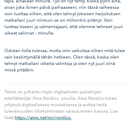
tapa, ainakaan minulle. Työ on nyt tehty. Koska pyrin aina,
aivan joka ikinen päivä parhaaseeni, niin tässä vaiheessa
voin luottaa siihen, että olen tehnyt jokaisen harjoituksen
matkallani juuri niinkuin se on milloinkin pitänyt. Voin
luottaa itseeni ja valmentajaani, että olemme tehneet juuri
oikeat valinnat – minulle.
Odotan ilolla tulevaa, mutta voin vaikuttaa siihen mitä tulee
vain keskittymällä tähän hetkeen. Olen tässä, koska olen
tehnyt matkallani oikeita valintoja ja olen nyt juuri siinä
missä pitääkin.
Teksti on julkaistu myös digitaalisten palvelujen
edelläkävijän Atos Nordics -sivuilla. Atos Nordics tukee
yrityksiä digitaalisessa muutoksessa ja auttaa heitä
tulevaisuuden liiketoimintaan varautumisen kanssa. Lue
lisää
https://atos.net/en/nordics.