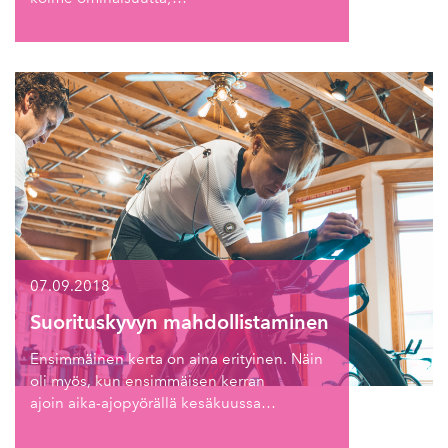
07.09.2018
Suorituskyvyn mahdollistaminen
Ensimmäinen kerta on aina erityinen. Näin
oli myös, kun ensimmäisen kerran
ajoin aika-ajopyörällä kesäkuussa…