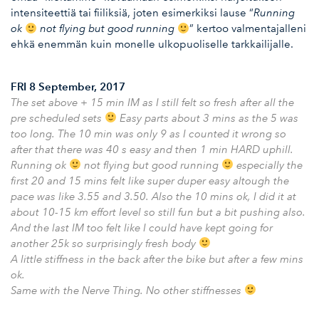
intensiteettiä tai fiiliksiä, joten esimerkiksi lause “
Running
ok
not flying
but good running
” kertoo valmentajalleni
ehkä enemmän kuin monelle ulkopuoliselle tarkkailijalle.
FRI 8 September, 2017
The set above + 15 min IM as I still felt so fresh after all the
pre scheduled sets
Easy parts about 3 mins as the 5 was
too long. The 10 min was only 9 as I counted it wrong so
after that there was 40 s easy and then 1 min HARD uphill.
Running ok
not flying but good running
especially the
first 20 and 15 mins felt like super duper easy altough the
pace was like 3.55 and 3.50. Also the 10 mins ok, I did it at
about 10-15 km effort level so still fun but a bit pushing also.
And the last IM too felt like I could have kept going for
another 25k so surprisingly fresh body
A little stiffness in the back after the bike but after a few mins
ok.
Same with the Nerve Thing. No other stiffnesses