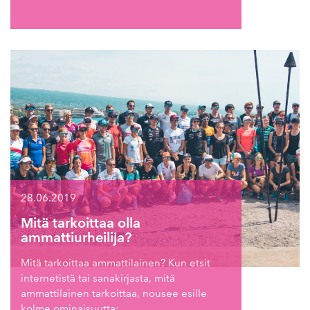
28.06.2019
Mitä tarkoittaa olla
ammattiurheilija?
Mitä tarkoittaa ammattilainen? Kun etsit
internetistä tai sanakirjasta, mitä
ammattilainen tarkoittaa, nousee esille
kolme ominaisuutta;…