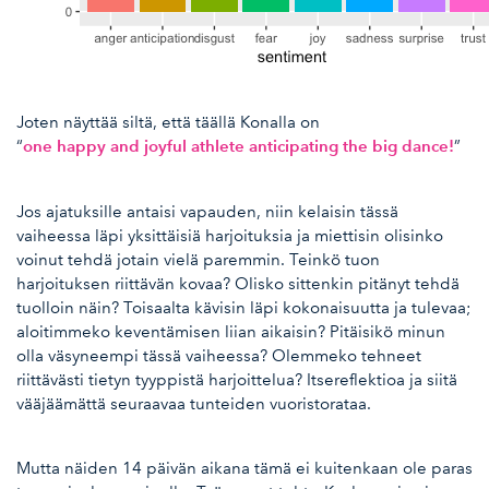
Joten näyttää siltä, että täällä Konalla on
one happy and joyful athlete anticipating the big dance!
“
”
Jos ajatuksille antaisi vapauden, niin kelaisin tässä
vaiheessa läpi yksittäisiä harjoituksia ja miettisin olisinko
voinut tehdä jotain vielä paremmin. Teinkö tuon
harjoituksen riittävän kovaa? Olisko sittenkin pitänyt tehdä
tuolloin näin? Toisaalta kävisin läpi kokonaisuutta ja tulevaa;
aloitimmeko keventämisen liian aikaisin? Pitäisikö minun
olla väsyneempi tässä vaiheessa? Olemmeko tehneet
riittävästi tietyn tyyppistä harjoittelua? Itsereflektioa ja siitä
vääjäämättä seuraavaa tunteiden vuoristorataa.
Mutta näiden 14 päivän aikana tämä ei kuitenkaan ole paras