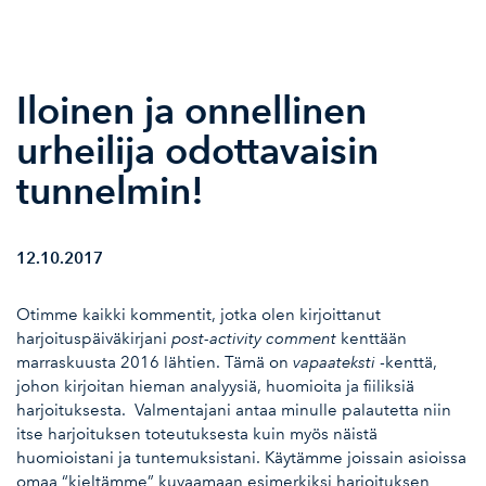
Iloinen ja onnellinen
urheilija odottavaisin
tunnelmin!
12.10.2017
Otimme kaikki kommentit, jotka olen kirjoittanut
harjoituspäiväkirjani
post-activity comment
kenttään
marraskuusta 2016 lähtien. Tämä on
vapaateksti
-kenttä,
johon kirjoitan hieman analyysiä, huomioita ja fiiliksiä
harjoituksesta.
Valmentajani antaa minulle palautetta niin
itse harjoituksen toteutuksesta kuin myös näistä
huomioistani ja tuntemuksistani. Käytämme joissain asioissa
omaa “kieltämme” kuvaamaan esimerkiksi harjoituksen